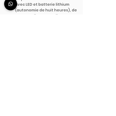
avec LED et batterie lithium 
(autonomie de huit heures), de 
roues et d'un sac trolley. 
Stations de cocktail par 
excellence, la série Titano est 
la seule à être totalement 
autonome en ce qui concerne 
les connexions électriques et 
hydrauliques et le Deus 150 
comprend déjà le kit de 
pompage. 
Sans personnalisation, la série 
Titano est toujours prête à être 
livrée en quelques jours : 
produits incontournables de 
Station Deus, les Titano 90, 
Titano 120 et Titano 150 sont le 
summum d'Olympus, la valeur 
ajoutée des stations de 
barman, et frappent l'œil par 