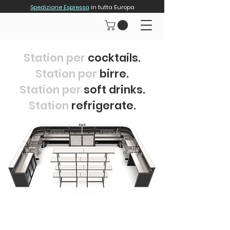
Spedizione Espressa
in tutta Europa
Station per
cocktails.
Station per
birre.
Station per
soft drinks.
Station
refrigerate.