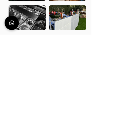
Blog
Rimani aggiornato sul mondo di
Station Deus. Scopri consigli,
esperienze, informazioni utili e
molto altro sul
settore dei
banconi bar
.
Postazioni Bar create da
Bartender per i Bartender. Scopri
il mondo del Bartending.
VAI AL BLOG