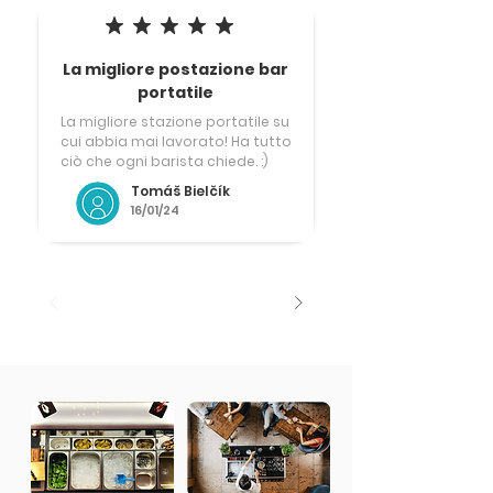
la valutazione media è 5 su 5
La migliore postazione bar
portatile
La migliore stazione portatile su
cui abbia mai lavorato! Ha tutto
ciò che ogni barista chiede. :)
Tomáš Bielčík
16/01/24