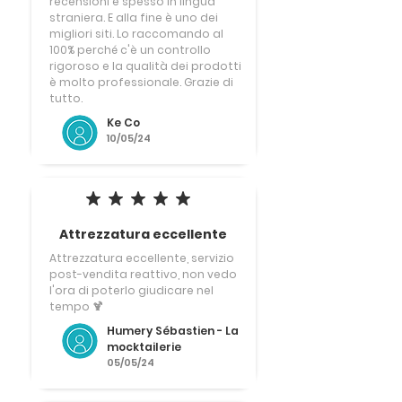
recensioni e spesso in lingua
straniera. E alla fine è uno dei
migliori siti. Lo raccomando al
100% perché c'è un controllo
rigoroso e la qualità dei prodotti
è molto professionale. Grazie di
tutto.
Ke Co
10/05/24
la valutazione media è 5 su 5
Attrezzatura eccellente
Attrezzatura eccellente, servizio
post-vendita reattivo, non vedo
l'ora di poterlo giudicare nel
tempo 🍹
Humery Sébastien - La
mocktailerie
05/05/24