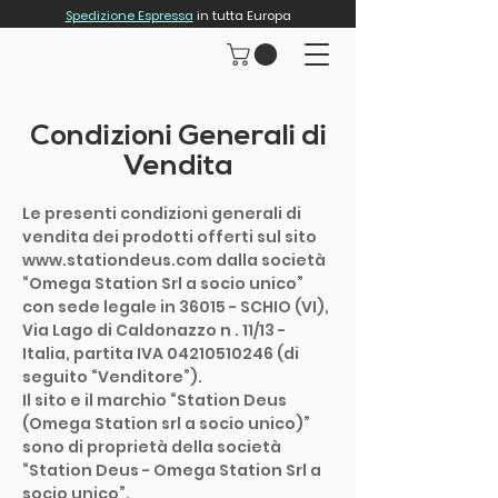
Spedizione Espressa
in tutta Europa
Condizioni Generali di
Vendita
Le presenti condizioni generali di
vendita dei prodotti offerti sul sito
www.stationdeus.com
dalla società
“Omega Station Srl a socio unico”
con sede legale in 36015 - SCHIO (VI),
Via Lago di Caldonazzo n . 11/13 -
Italia, partita IVA
04210510246
(di
seguito “Venditore”).
Il sito e il marchio “Station Deus
(Omega Station srl a socio unico)”
sono di proprietà della società
“Station Deus - Omega Station Srl a
socio unico”.