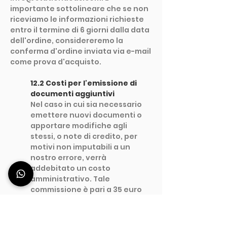
importante sottolineare che se non
riceviamo le informazioni richieste
entro il termine di 6 giorni dalla data
dell'ordine, considereremo la
conferma d'ordine inviata via e-mail
come prova d'acquisto.
12.2 Costi per l'emissione di
documenti aggiuntivi
Nel caso in cui sia necessario
emettere nuovi documenti o
apportare modifiche agli
stessi, o note di credito, per
motivi non imputabili a un
nostro errore, verrà
addebitato un costo
amministrativo. Tale
commissione è pari a 35 euro
per ogni documento emesso,
tranne nel caso di costi
superiori. Questa spesa riflette