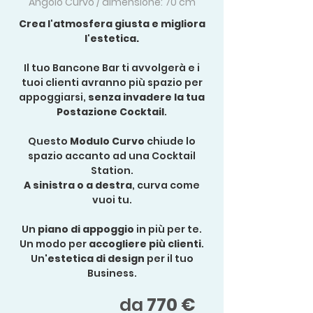
Angolo Curvo / dimensione: 70 cm
Crea l'atmosfera giusta e migliora
l'estetica.
Il tuo Bancone Bar ti avvolgerà e i
tuoi clienti avranno più spazio per
appoggiarsi,
senza invadere la tua
Postazione Cocktail
.
Questo
Modulo Curvo
chiude lo
spazio accanto ad una Cocktail
Station.
A sinistra o a destra
, curva come
vuoi tu.
Un
piano di appoggio
in più per te.
Un modo per
accogliere più clienti
.
Un'
estetica di design
per il tuo
Business.
da
770 €