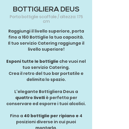
BOTTIGLIERA DEUS
Porta bottiglie scaffale / altezza: 175
cm
Raggiungi il livello superiore, porta
fino a 160 Bottiglie la tua capacità.
Il tuo servizio Catering raggiunge il
livello superiore!
Esponi tutte le bottiglie
che vuoi nel
tuo servizio Catering.
Crea il retro del tuo bar portatile e
delimita lo spazio.
L'elegante Bottigliera Deus a
quattro livelli
è perfetta per
conservare ed esporre i tuoi alcolici.
Fino a
40 bottiglie per ripiano e
4
posizioni diverse in cui puoi
montarla.