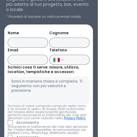
più adatta al tuo progetto, bar, evento
o locale.
* Ricordati di lasciare un indirizzo email valido
Nome
Cognome
Email
Telefono
Scrivici cosa ti serve: misure, utilizzo,
location, tempistiche e accessori.
Dichiaro di avere compiuto compiuto sedici anni, 
e se minore di sedici, di essere stato autorizzato 
dal titolare della responsabilità genitoriale, 
pertanto acconsento al trattamento dei miei dati 
personali così come indicato nella 
Privacy Policy.
Acconsento
Acconsento al trattamento dei miei dati personali. 
Per l’inoltro della newsletter, le comunicazioni via 
telefono (sms, WhatsApp, telefonata vocale)