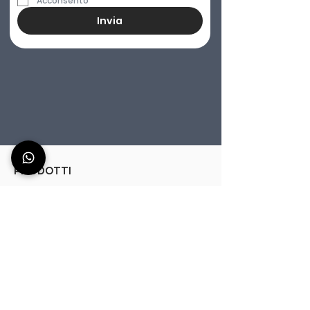
Acconsento
Invia
PRODOTTI
Postazione Cocktail portatile 150cm
Titano 150 - Cocktail Station per l'esterno 150cm
Aura 150 - Bar station portatile 150cm
Efesto 150 - Cocktail Station per l'interno 150cm
Cocktail Station personalizzabile 150cm
Postazione Bar Cocktail 120cm