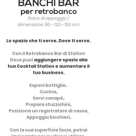
BANCHI BAR
per retrobanco
Piano di appoggio /
dimensione:
90 - 120 - 150
cm
Lo spazio che ti serve. Dove ti serve.
Con il Retrobanco Bar di Station
Deus puoi
aggiungere spazio alla
tua Cocktail Station e aumentare il
tuo business.
Esponi bottiglie
.
Cucina
.
Servi canapè
.
Prepara stuzzichini
.
Posiziona un registratore di cassa
.
Appoggia bicchieri
.
Con la sua superficie liscia, potrai