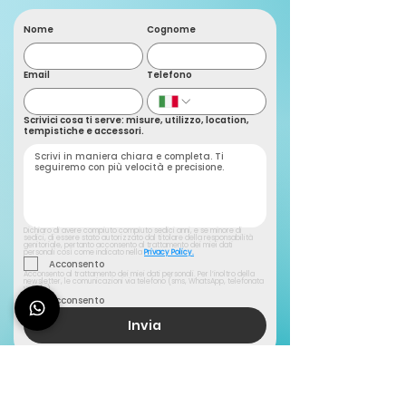
Nome
Cognome
Email
Telefono
Scrivici cosa ti serve: misure, utilizzo, location,
tempistiche e accessori.
Dichiaro di avere compiuto compiuto sedici anni, e se minore di 
sedici, di essere stato autorizzato dal titolare della responsabilità 
genitoriale, pertanto acconsento al trattamento dei miei dati 
personali così come indicato nella
Privacy Policy.
Acconsento
Acconsento al trattamento dei miei dati personali. Per l’inoltro della 
newsletter, le comunicazioni via telefono (sms, WhatsApp, telefonata 
vocale)
Acconsento
Invia