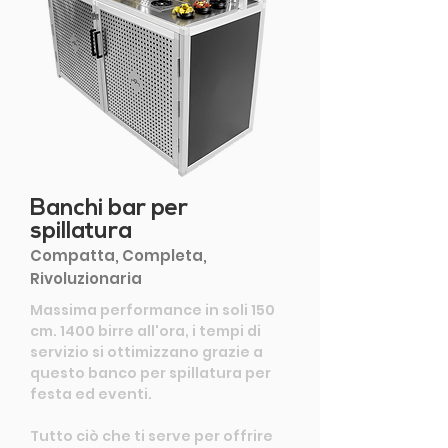
Banchi bar per
spillatura
Compatta, Completa,
Rivoluzionaria
Massima performance in soli 150
cm. 1400 birre all'ora, i tempi di
servizio si ottimizzano grazie a
questo banco per spillatura per
festa ed eventi.
Tutto ciò che ti serve per offrire