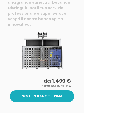
una grande varietà di bevande.
Distinguiti per il tuo servizio
professionale e super veloce,
scopri il nostro banco spina
innovativo.
da
1.499 €
1.829 IVA INCLUSA
SCOPRI BANCO SPINA