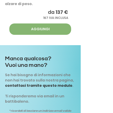
alzare di peso.
da
137 €
167 IVA INCLUSA
AGGIUNGI
Manca qualcosa?
Vuoi una mano?
Se hai bisogno di informazioni che
non hai trovato sulla nostra pagina,
contattaci tramite questo modulo
.
Ti risponderemo via email in un
battibaleno.
*ricordati di lasciare un indirizzo email valido