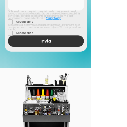
Dichiaro di avere compiuto compiuto sedici anni, e se minore di 
sedici, di essere stato autorizzato dal titolare della responsabilità 
genitoriale, pertanto acconsento al trattamento dei miei dati 
personali così come indicato nella
Privacy Policy.
Acconsento
Acconsento al trattamento dei miei dati personali. Per l’inoltro della 
newsletter, le comunicazioni via telefono (sms, WhatsApp, telefonata 
vocale)
Acconsento
Invia