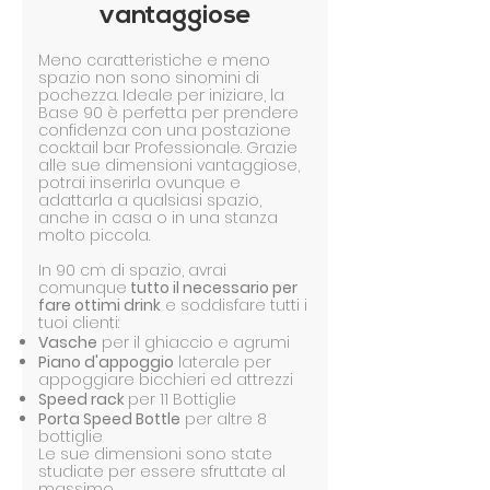
vantaggiose
Meno caratteristiche e meno
spazio non sono sinomini di
pochezza. Ideale per iniziare, la
Base 90 è perfetta per prendere
confidenza con una postazione
cocktail bar Professionale. Grazie
alle sue dimensioni vantaggiose,
potrai inserirla ovunque e
adattarla a qualsiasi spazio,
anche in casa o in una stanza
molto piccola.
In 90 cm di spazio, avrai
comunque
tutto il necessario per
fare ottimi drink
e soddisfare tutti i
tuoi clienti:
Vasche
per il ghiaccio e agrumi
Piano d'appoggio
laterale per
appoggiare bicchieri ed attrezzi
Speed rack
per 11 Bottiglie
Porta Speed Bottle
per altre 8
bottiglie
Le sue dimensioni sono state
studiate per essere sfruttate al
massimo.