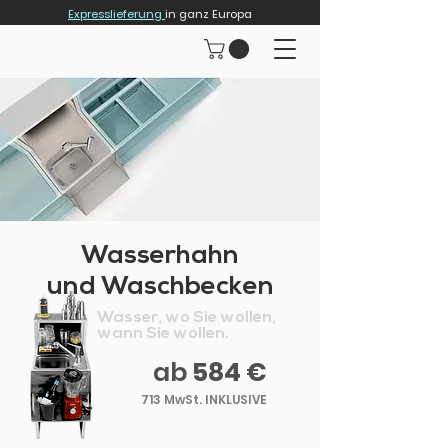
Expresslieferung
in ganz Europa
Wasserhahn
und Waschbecken
Wasser, wo Sie wollen,
wann Sie wollen.
ab
584 €
713 MwSt. INKLUSIVE