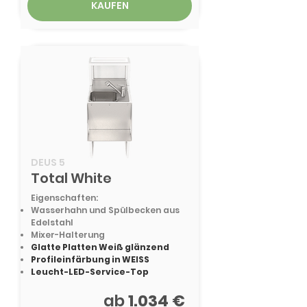
KAUFEN
DEUS 5
Total White
Eigenschaften:
Wasserhahn und Spülbecken aus
Edelstahl
Mixer-Halterung
Glatte Platten Weiß glänzend
Profileinfärbung in WEISS
Leucht-LED-Service-Top
ab
1.034 €