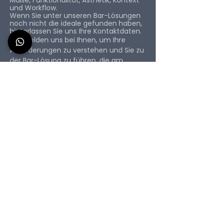
Maße, Funktionalität, Ästhetik, Kontext
und Workflow.
Wenn Sie unter unseren Bar-Lösungen
noch nicht die ideale gefunden haben,
hinterlassen Sie uns Ihre Kontaktdaten.
Wir melden uns bei Ihnen, um Ihre
Anforderungen zu verstehen und Sie zu
der Bar-Lösung zu führen, die am
besten zu Ihrem Projekt, Ihrer Bar, Ihrem
Event oder Ihrer Location passt.
*Bitte vergessen Sie nicht, eine gültige E-Mail-
Adresse anzugeben.
Vorname
Nachname
E-Mail
Telefon
Bitte beschreiben Sie Ihren Bedarf: Maße,
Verwendungszweck, Location,
Liefertermin und Zubehör.