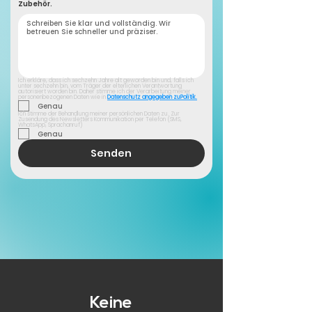
Zubehör.
Ich erkläre, dass ich sechzehn Jahre alt geworden bin und, falls ich 
unter sechzehn bin, vom Träger der elterlichen Verantwortung 
autorisiert worden bin. Daher stimme ich der Verarbeitung meiner 
personenbezogenen Daten wie in 
Datenschutz angegeben zuPolitik.
Genau
Ich stimme der Behandlung meiner persönlichen Daten zu. Zur 
Zusendung des Newsletters Kommunikation per Telefon (SMS, 
WhatsApp, Sprachanruf)
Genau
Senden
Keine