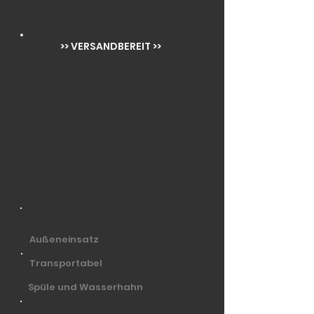
>> VERSANDBEREIT >>
Außeneinsatz
Transportabel
Spüle und Wasserhahn