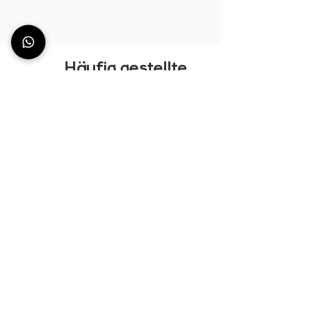
Häufig gestellte
Fragen
MEHR ZEIGEN
StationDeus
Community