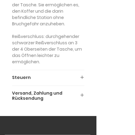
der Tasche. Sie ermöglichen es,
den Koffer und die darin
befindliche Station ohne
Bruchgefahr anzuheben.
Reißverschluss:
durchgehender
schwarzer Reißverschluss an 3
der 4 Oberseiten der Tasche, um
das Öffnen leichter zu
ermöglichen.
Steuern
Die oben genannten Preise sind
Versand, Zahlung und
unsere Bruttopreise ( inkl. 22 %
Rücksendung
MWST).
Die Nettopreise ohne
Versand und Lieferung
Mehrwertsteuer betragen:
Wir bieten zwei verschiedene
- €225 Deus 90 Tasche
Versandarten an, um sowohl
- €235 Deus 120 Tasche
Schnelligkeit als auch
- €245 Deus 150 Tasche
Preisersparnis zu garantieren: