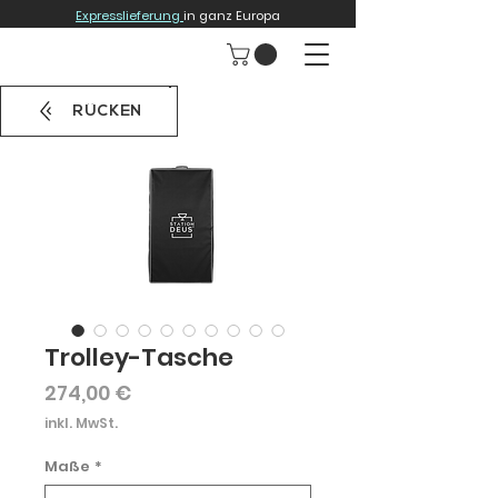
Expresslieferung
in ganz Europa
RÜCKEN
Trolley-Tasche
Preis
274,00 €
inkl. MwSt.
Maße
*