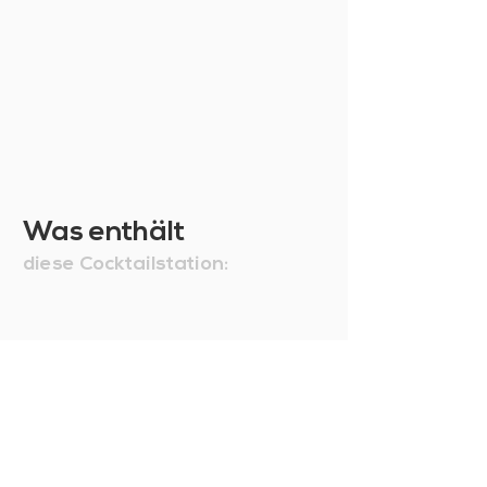
Daten eingegeben und die Art der
Lieferung ausgewählt haben.
Rücksendung des Produktes
Sie sind sich nicht sicher über den
Kauf? Fahren Sie trotzdem ruhig
fort und nehmen Sie die Station,
die Sie benötigen: Wenn Sie nicht
zufrieden sind, können Sie sie
ersetzen, ändern oder
Was enthält
zurücksenden. Wir erstatten den
gesamten Kauf abzüglich der
diese Cocktailstation:
Verwaltungskosten. Weitere
Informationen finden Sie in
unseren
Allgemeinen
Geschäftsbedingungen