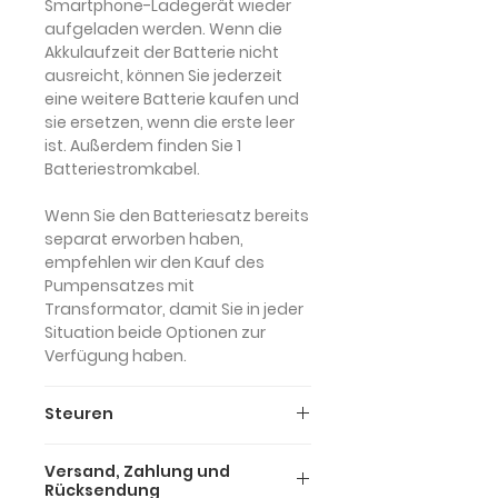
Smartphone-Ladegerät wieder
aufgeladen werden. Wenn die
Akkulaufzeit der Batterie nicht
ausreicht, können Sie jederzeit
eine weitere Batterie kaufen und
sie ersetzen, wenn die erste leer
ist. Außerdem finden Sie 1
Batteriestromkabel.
Wenn Sie den Batteriesatz bereits
separat erworben haben,
empfehlen wir den Kauf des
Pumpensatzes mit
Transformator, damit Sie in jeder
Situation beide Optionen zur
Verfügung haben.
Steuren
Die oben genannten Preise sind
Versand, Zahlung und
unsere Bruttopreise (inkl. 22 %
Rücksendung