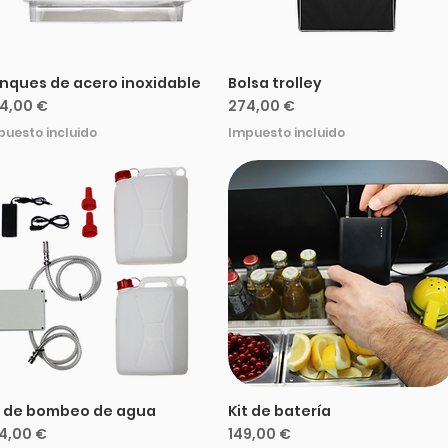
nques de acero inoxidable
Bolsa trolley
ecio
Precio
4,00 €
274,00 €
puesto incluido
Impuesto incluido
t de bombeo de agua
Kit de batería
ecio
Precio
4,00 €
149,00 €