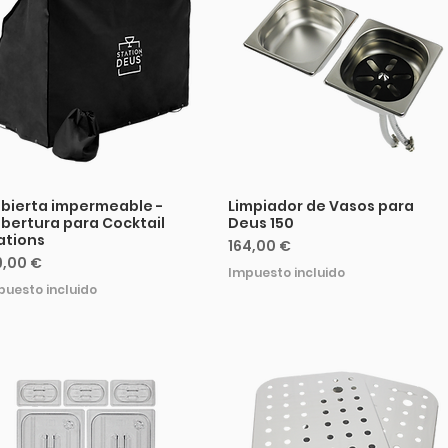
bierta impermeable -
Limpiador de Vasos para
bertura para Cocktail
Deus 150
ations
Precio
164,00 €
ecio
9,00 €
Impuesto incluido
puesto incluido