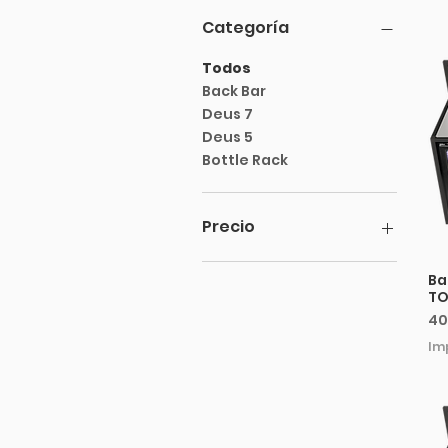
Categoría
Todos
Back Bar
Deus 7
Deus 5
Bottle Rack
Precio
Ba
713 €
4269 €
TO
Pr
40
Im