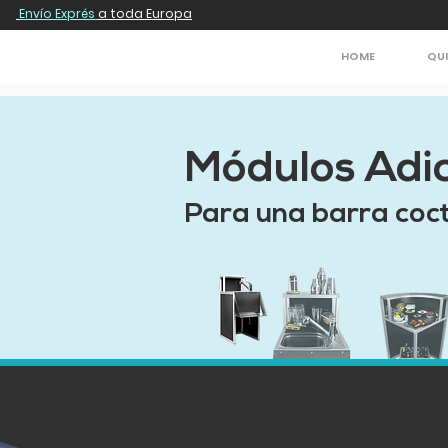
Envío Exprés
a toda Europa
HOME
QU
Módulos Adic
Para una barra coc