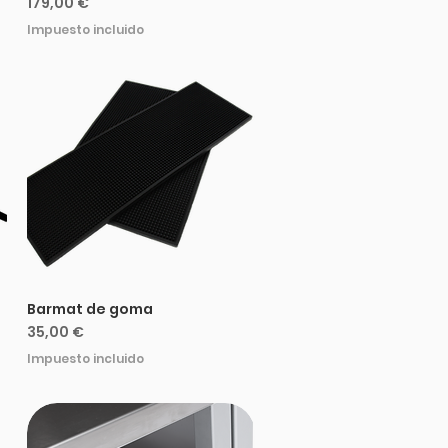
Precio
179,00 €
Impuesto incluido
Barmat de goma
Precio
35,00 €
Impuesto incluido