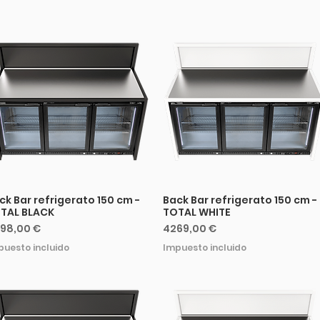
ck Bar refrigerato 150 cm -
Back Bar refrigerato 150 cm -
TAL BLACK
TOTAL WHITE
ecio
Precio
98,00 €
4269,00 €
puesto incluido
Impuesto incluido