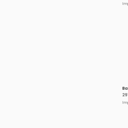
Im
Ba
Pr
29
Im