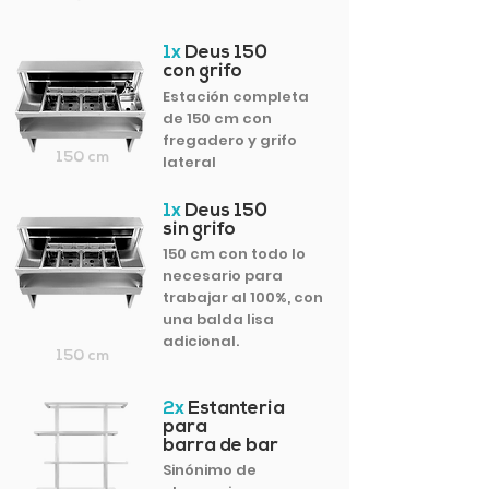
1x
Deus 150
con grifo
Estación completa
de 150 cm con
fregadero y grifo
150 cm
lateral
1x
Deus 150
sin grifo
150 cm con todo lo
necesario para
trabajar al 100%, con
una balda lisa
adicional.
150 cm
2x
Estanteria
para
barra de bar
Sinónimo de