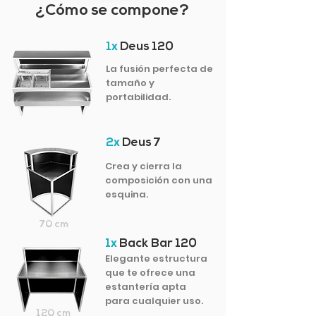
¿Cómo se compone?
1x
Deus 120
La fusión perfecta de
tamaño y
portabilidad.
2x
Deus 7
Crea y cierra la
composición con una
esquina.
70 cm
1x
Back Bar 120
Elegante estructura
que te ofrece una
estantería apta
para cualquier uso.
120 cm