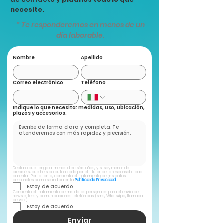
necesite.
* Te responderemos en menos de un
día laborable.
Nombre
Apellido
Correo electrónico
Teléfono
Indique lo que necesita: medidas, uso, ubicación,
plazos y accesorios.
Declaro que tengo al menos dieciséis años, y si soy menor de 
dieciséis, que he sido autorizado por el titular de la responsabilidad 
parental. Por lo tanto, consiento el tratamiento de mis datos 
personales como se indica en la 
Política de Privacidad.
Estoy de acuerdo
Consiento el tratamiento de mis datos personales para el envío de 
newsletters y comunicaciones telefónicas (sms, WhatsApp, llamada 
de voz).
Estoy de acuerdo
Enviar