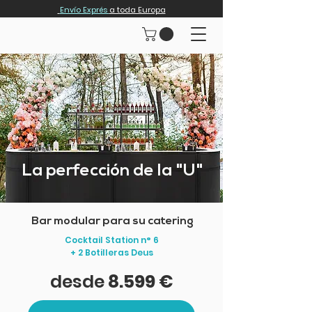
Envío Exprés
a toda Europa
La perfección de la "U"
Bar modular para su catering
Cocktail Station n° 6
+ 2 Botilleras Deus
desde
8.599 €