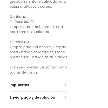
grado alimentario satinado para
cubrir arañazos y cortes.
Cantidad
:
Kit Deus 90/120
2 tapas para 2 cubiteras, 1 tapa
para cerrar 3 cubiteras.
Kit Deus 150
2 tapas para 2 cubiteras, 2 tapas
para 2 bandejas laterales, 1 tapa
para cerrar 5 bandejas de cítricos
También puedes utilizarlas como
tablas de cortar.
Impuestos
Los precios anteriores son IVA
Envío, pago y devolución
INCLUIDO (22% IVA).
Envío y entrega