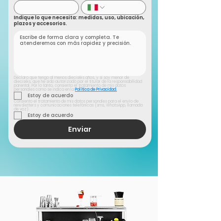
Indique lo que necesita: medidas, uso, ubicación,
plazos y accesorios.
Declaro que tengo al menos dieciséis años, y si soy menor de 
dieciséis, que he sido autorizado por el titular de la responsabilidad 
parental. Por lo tanto, consiento el tratamiento de mis datos 
personales como se indica en la 
Política de Privacidad.
Estoy de acuerdo
Consiento el tratamiento de mis datos personales para el envío de 
newsletters y comunicaciones telefónicas (sms, WhatsApp, llamada 
de voz).
Estoy de acuerdo
Enviar