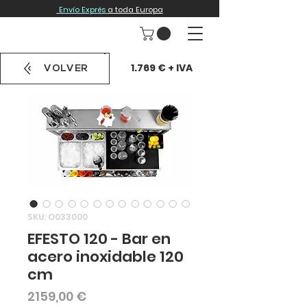
Envío Exprés
a toda Europa
1.769 € + IVA
VOLVER
SKU: O033000
EFESTO 120 - Bar en
acero inoxidable 120
cm
Precio
2159,00 €