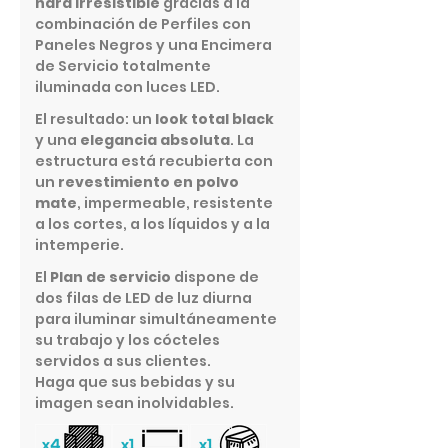
hará irresistible
gracias a la
combinación de Perfiles con
Paneles Negros y una Encimera
de Servicio totalmente
iluminada con luces LED.
El resultado: un
look total black
y una
elegancia absoluta
. La
estructura está recubierta con
un
revestimiento en polvo
mate
, impermeable, resistente
a los cortes, a los líquidos y a la
intemperie.
El
Plan de servicio
dispone de
dos filas de LED de luz diurna
para iluminar simultáneamente
su trabajo y los cócteles
servidos a sus clientes.
Haga que sus bebidas y su
imagen sean inolvidables.