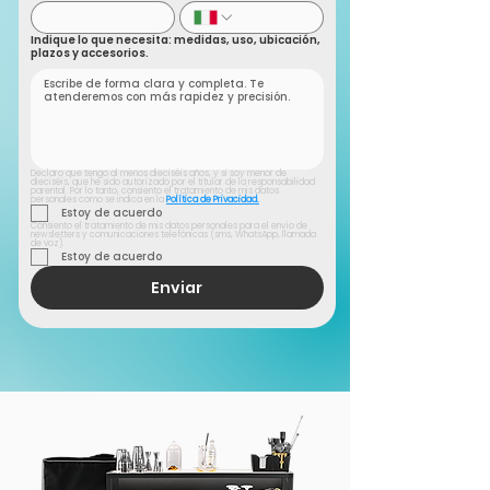
Indique lo que necesita: medidas, uso, ubicación,
plazos y accesorios.
Declaro que tengo al menos dieciséis años, y si soy menor de 
dieciséis, que he sido autorizado por el titular de la responsabilidad 
parental. Por lo tanto, consiento el tratamiento de mis datos 
personales como se indica en la 
Política de Privacidad.
Estoy de acuerdo
Consiento el tratamiento de mis datos personales para el envío de 
newsletters y comunicaciones telefónicas (sms, WhatsApp, llamada 
de voz).
Estoy de acuerdo
Enviar