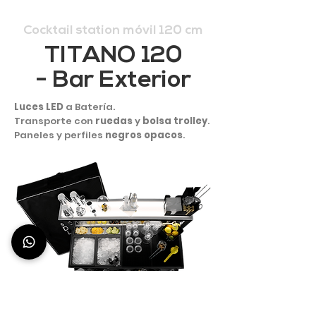
Cocktail station móvil 120 cm
TITANO 120
- Bar Exterior
Luces LED
a Batería.
Transporte con
ruedas
y
bolsa trolley
.
Paneles y perfiles
negros opacos
.
1.967 €