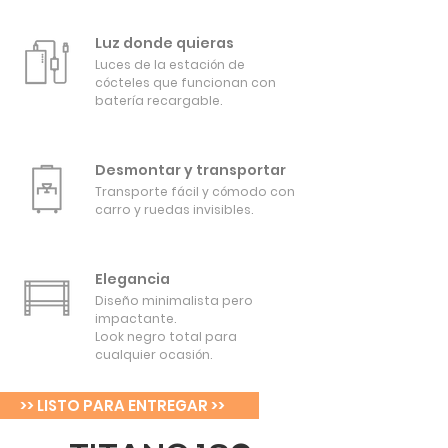
Luz donde quieras
Luces de la estación de
cócteles que funcionan con
batería recargable.
Desmontar y transportar
Transporte fácil y cómodo con
carro y ruedas invisibles.
Elegancia
Diseño minimalista pero
impactante.
Look negro total para
cualquier ocasión.
>> LISTO PARA ENTREGAR >>