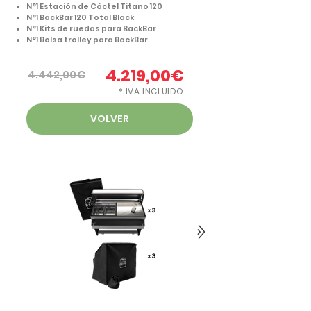
N°1 Estación de Cóctel Titano 120
N°1 BackBar 120 Total Black
N°1 Kits de ruedas para BackBar
N°1 Bolsa trolley para BackBar
4.219,00€
4.442,00€
* IVA INCLUIDO
VOLVER