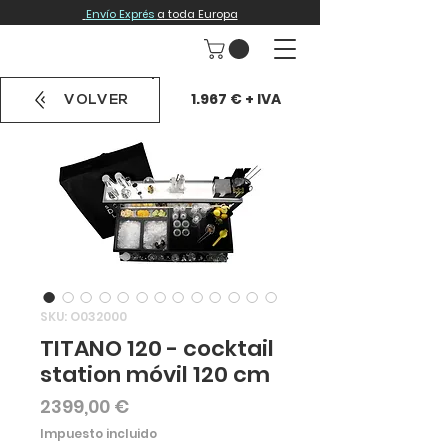
Envío Exprés
a toda Europa
1.967 € + IVA
VOLVER
SKU: O032000
TITANO 120 - cocktail
station móvil 120 cm
Precio
2399,00 €
Impuesto incluido