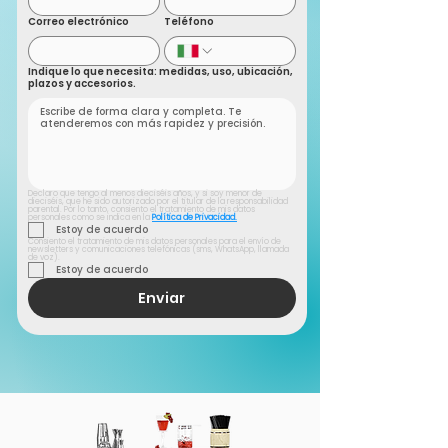
Correo electrónico
Teléfono
Indique lo que necesita: medidas, uso, ubicación,
plazos y accesorios.
Declaro que tengo al menos dieciséis años, y si soy menor de 
dieciséis, que he sido autorizado por el titular de la responsabilidad 
parental. Por lo tanto, consiento el tratamiento de mis datos 
personales como se indica en la 
Política de Privacidad.
Estoy de acuerdo
Consiento el tratamiento de mis datos personales para el envío de 
newsletters y comunicaciones telefónicas (sms, WhatsApp, llamada 
de voz).
Estoy de acuerdo
Enviar