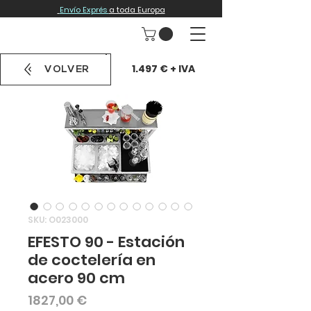
Envío Exprés
a toda Europa
1.497 € + IVA
VOLVER
SKU: O023000
EFESTO 90 - Estación
de coctelería en
acero 90 cm
Precio
1827,00 €