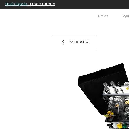
Envío Exprés
a toda Europa
HOME
QU
VOLVER