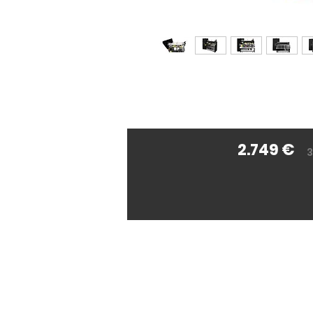
2.749 €
3