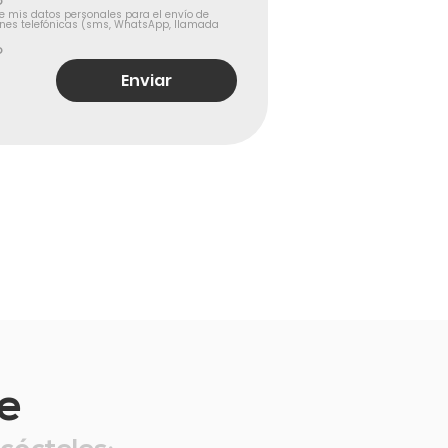
o
e mis datos personales para el envío de 
nes telefónicas (sms, WhatsApp, llamada 
o
Enviar
e