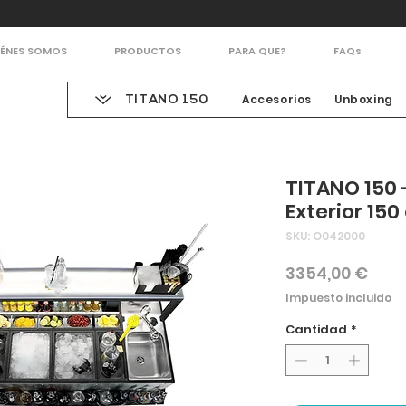
IÉNES SOMOS
PRODUCTOS
PARA QUE?
FAQs
Accesorios
Unboxing
TITANO 150
TITANO 150 
Exterior 15
SKU: O042000
Prec
3354,00 €
Impuesto incluido
Cantidad
*