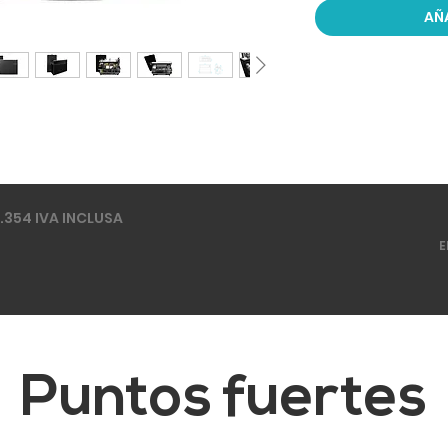
AÑ
.354 IVA INCLUSA
E
Puntos fuertes