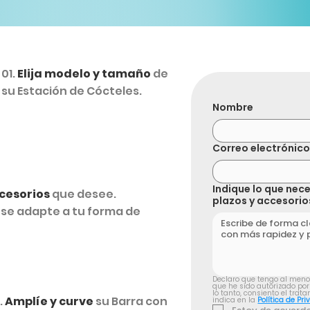
01.
Elija modelo y tamaño
de
su Estación de Cócteles.
Nombre
Correo electrónic
Indique lo que nece
cesorios
que desee.
plazos y accesorio
a se adapte a tu forma de
Declaro que tengo al menos 
que he sido autorizado por 
lo tanto, consiento el tra
.
Amplíe y curve
su Barra con
indica en la 
Política de Pri