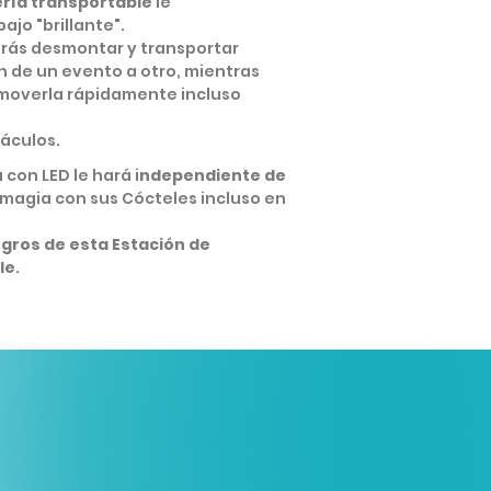
ría transportable
le
ajo "brillante".
rás desmontar y transportar
n de un evento a otro, mientras
 moverla rápidamente incluso
táculos.
 con LED le hará i
ndependiente de
magia con sus Cócteles incluso en
negros de esta Estación de
le
.