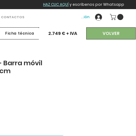
HAZ CLIC AQUÍ
y escríbenos por Whatsapp
Iniciar sesión
CONTACTOS
VOLVER
2.749 € + IVA
Ficha técnica
- Barra móvil
0 cm
io