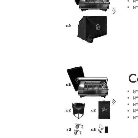
N°
N°
C
N°
N°
N°
N°
N°