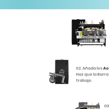
02. Añada los
Ac
Haz que la Barr
trabajo.
03