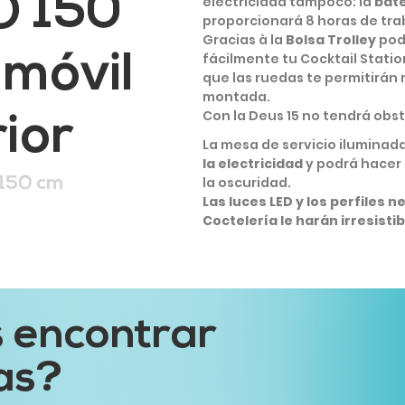
O 150
electricidad tampoco: la
bate
proporcionará 8 horas de trab
Gracias à la
Bolsa Trolley
pod
 móvil
fácilmente tu Cocktail Statio
que las ruedas te permitirán
montada.
Con la Deus 15 no tendrá obs
ior
La mesa de servicio iluminada
la electricidad
y podrá hacer 
 150 cm
la oscuridad.
Las luces LED y los perfiles 
Coctelería le harán irresistib
 encontrar
as?