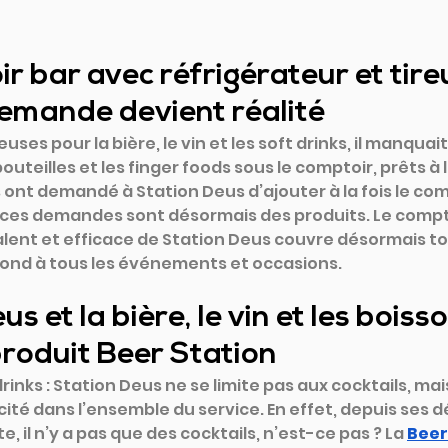
r bar avec réfrigérateur et tire
 demande devient réalité
euses pour la bière, le vin et les soft drinks, il manquait
outeilles et les finger foods sous le comptoir, prêts à l
ont demandé à Station Deus d’ajouter à la fois le comp
: ces demandes sont désormais des produits. Le compto
lent et efficace de Station Deus couvre désormais to
nd à tous les événements et occasions.
s et la bière, le vin et les boisson
roduit Beer Station
 drinks : Station Deus ne se limite pas aux cocktails, ma
acité dans l’ensemble du service. En effet, depuis ses 
 il n’y a pas que des cocktails, n’est-ce pas ? La
Beer