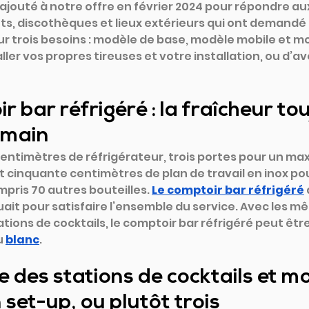
jouté à notre offre en février 2024 pour répondre au
ts, discothèques et lieux extérieurs qui ont demandé 
r trois besoins : modèle de base, modèle mobile et m
ller vos propres tireuses et votre installation, ou d’avo
r bar réfrigéré : la fraîcheur tou
 main
ntimètres de réfrigérateur, trois portes pour un max
nt cinquante centimètres de plan de travail en inox po
mpris 70 autres bouteilles. 
Le comptoir bar réfrigéré
uait pour satisfaire l’ensemble du service. Avec les 
tions de cocktails, le comptoir bar réfrigéré peut être
u
blanc
.
 des stations de cocktails et m
 set-up, ou plutôt trois