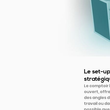
Le set-up
stratégi
Le comptoir b
ouvert, offr
des angles d
travail ou d
possible ave