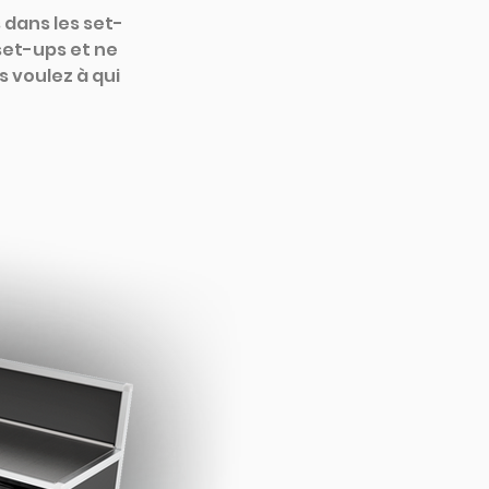
 dans les set-
set-ups et ne 
 voulez à qui 