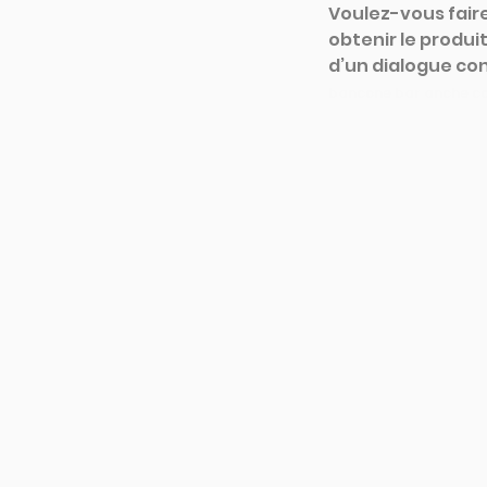
Voulez-vous faire
obtenir le produi
d’un dialogue co
bancone bar anche con