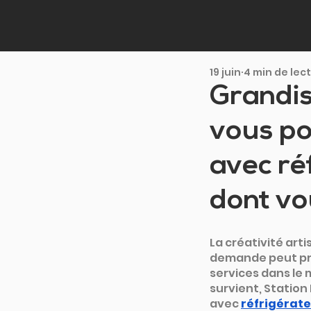
19 juin
4 min de lec
Grandis
vous po
avec ré
dont vo
La créativité art
demande peut pren
services dans le 
survient, Station
avec 
réfrigérat