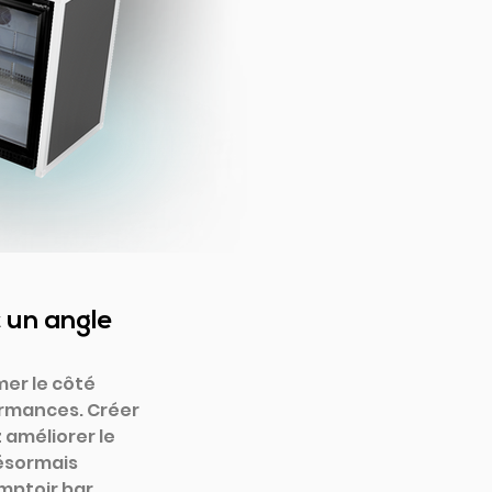
 un angle 
mer le côté 
ormances. Créer 
améliorer le 
ésormais 
mptoir bar 