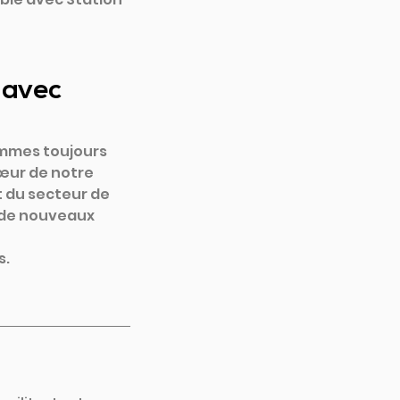
 avec 
mmes toujours 
œur de notre 
t du secteur de 
r de nouveaux 
s.