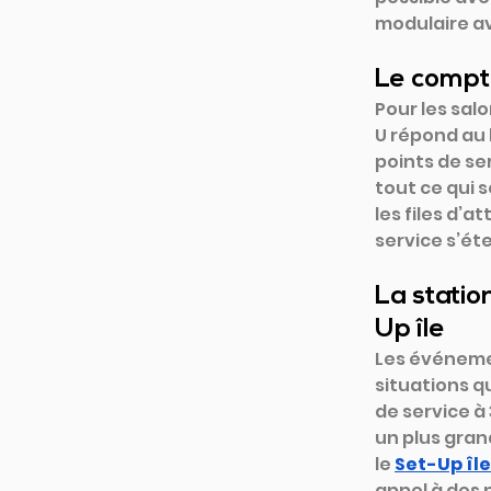
modulaire av
Le compto
Pour les salo
U répond au 
points de se
tout ce qui s
les files d’
service s’ét
La statio
Up île
Les événemen
situations q
de service à
un plus gran
le 
Set-Up île
appel à des 