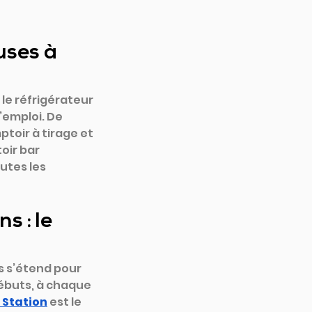
uses à 
 le réfrigérateur 
’emploi. De 
toir à tirage et 
ir bar 
utes les 
s : le 
is s’étend pour 
débuts, à chaque 
 Station
est le 