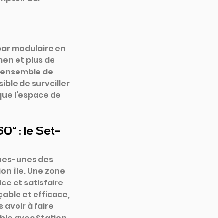
bar modulaire en 
men et plus de 
’ensemble de 
ible de surveiller 
que l’espace de 
0° : le Set-
ques-unes des 
on île. Une zone 
ce et satisfaire 
able et efficace, 
 avoir à faire 
ible avec Station 