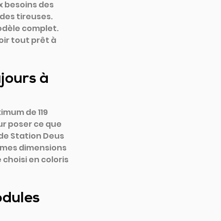
x besoins des 
des tireuses. 
odèle complet. 
ir tout prêt à 
jours à 
imum de 119 
ur poser ce que 
de Station Deus 
mêmes dimensions 
 choisi en coloris
odules 