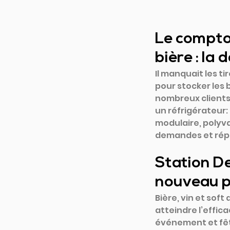
Le comptoi
bière : la
Il manquait les tir
pour stocker les b
nombreux clients 
un réfrigérateur
modulaire, polyva
demandes et répo
Station Deu
nouveau p
Bière, vin et soft
atteindre l’effic
événement et fête,