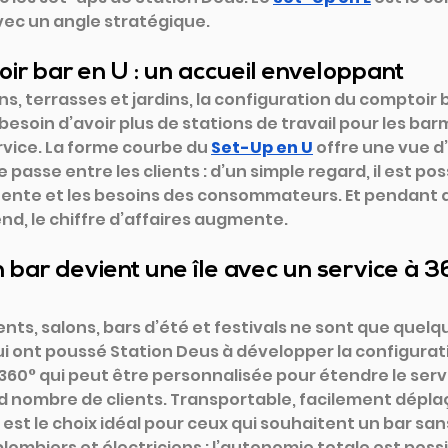
ec un angle stratégique.
ir bar en U : un accueil enveloppant
ns, terrasses et jardins, la configuration du comptoir 
besoin d’avoir plus de stations de travail pour les bar
rvice. La forme courbe du
Set-Up en U
offre une vue d
e passe entre les clients : d’un simple regard, il est poss
attente et les besoins des consommateurs. Et pendant 
end, le chiffre d’affaires augmente.
n bar devient une île avec un service à 36
ts, salons, bars d’été et festivals ne sont que quel
ui ont poussé Station Deus à développer la configurati
 360° qui peut être personnalisée pour étendre le servi
d nombre de clients. Transportable, facilement déplaç
est le choix idéal pour ceux qui souhaitent un bar sans
plombiers et électriciens : l’autonomie totale est poss