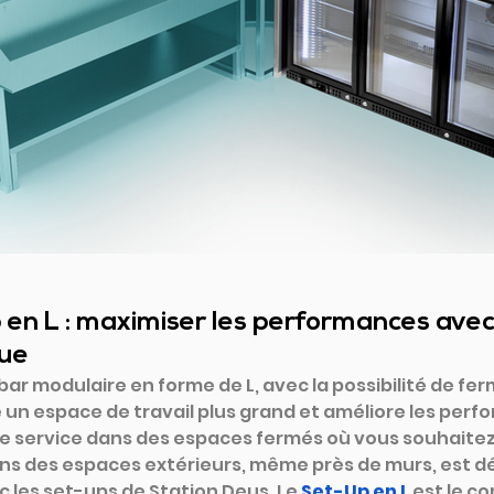
 en L : maximiser les performances avec
que
ar modulaire en forme de L, avec la possibilité de fer
e un espace de travail plus grand et améliore les perf
e service dans des espaces fermés où vous souhaitez 
ans des espaces extérieurs, même près de murs, est d
c les set-ups de Station Deus. Le
Set-Up en L
est le co