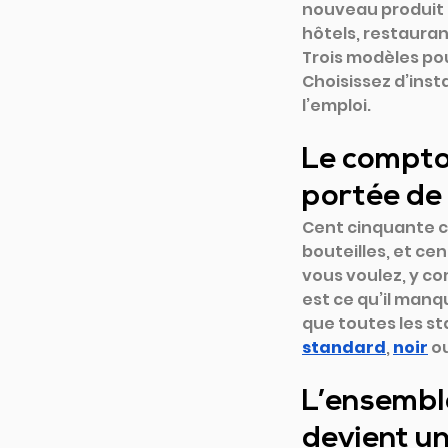
nouveau produit a
hôtels, restauran
Trois modèles pou
Choisissez d’insta
l’emploi.
Le comptoi
portée de
Cent cinquante ce
bouteilles, et ce
vous voulez, y co
est ce qu’il manq
que toutes les sta
standard
, 
noir
o
L’ensemble
devient un