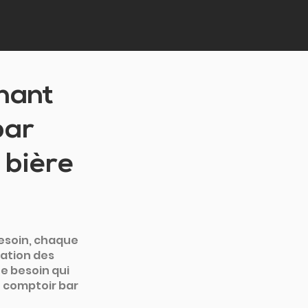
nant
bar
 bière
esoin, chaque 
ation des 
e besoin qui 
 comptoir bar 