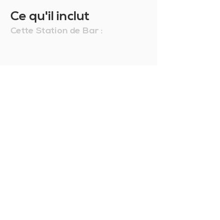
satisfait vous pouvez le
Ce qu'il inclut
remplacer ou le retourner et nous
vous rembourserons la totalité de
Cette Station de Bar :
l'achat moins les frais de
manutention. Pour en savoir plus,
consultez nos
Conditions
Générales de Vente
.