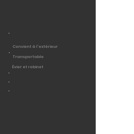
Convient à l'extérieur
Transportable
Évier et robinet
PAGE HAUT