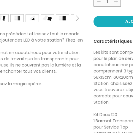
AJO
s précédent et laissez tout le monde
jouter des LED à votre station
? Tirez-en
Caractéristiques
Les kits sont com
armat en caoutchouc
pour votre station.
pour le plan de se
ns de travail que
les transparents
pour
caoutchouc noir pou
use. Ils
ne couvrent pas la lumière et la
comprennent 3 typ
enchanter tous vos clients.
58x13cm, 60x20cm,
Station, choisissez l
ssez la magie opérer.
vous trouverez déjà
correcte pour couvr
Station.
Kit Deus 120
1 Barmat Transpar
pour Service Top