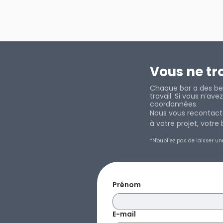
Vous ne tr
Chaque bar a des bes
travail. Si vous n’av
coordonnées.
Nous vous recontacte
à votre projet, votr
*N'oubliez pas de laisser un
Prénom
E-mail