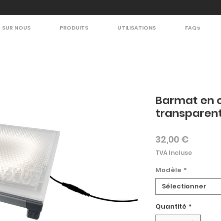
SUR NOUS
PRODUITS
UTILISATIONS
FAQs
Barmat en 
transparen
Prix
32,00 €
TVA Incluse
Modèle
*
Sélectionner
Quantité
*