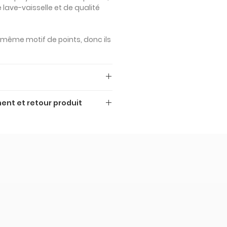
 lave-vaisselle et de qualité
 même motif de points, donc ils
sont TTC (TVA à 22%).
ent et retour produit
nt les suivants:
son
ux modes de livraison
nsparent
ntir à la fois rapidité et
l'expédition standard et
Transparent en caoutchouc
. Le délai de livraison pour
rd est de 12-15 jours ouvrables
 du paiement, pour 39€. Si
 Transparent en caoutchouc
cevoir votre commande plus
pouvez opter pour un envoi
ours ouvrables pour 59€. Pour
Transparent en caoutchouc