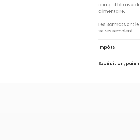
compatible avec le
alimentaire.
Les Barmats ont le
se ressemblent.
Impôts
Les prix ci-dessus 
Expédition, paiem
Les prix hors TVA so
Expédition et livrai
Nous proposons de
- 26 € Barmat Tra
différents pour gara
économie de prix: 
- 56€ Kit Barmat 
l'expédition express
Deus 90
l'expédition standa
à partir du moment
- 101€ Kit Barmat
vous souhaitez re
Deus 120
rapidement, vous 
express de 7 à 10 j
- 87€ Kit Barmat 