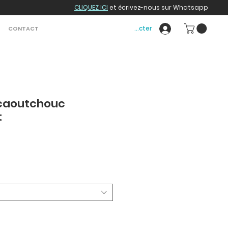
CLIQUEZ ICI
et écrivez-nous sur Whatsapp
Se connecter
CONTACT
caoutchouc
t