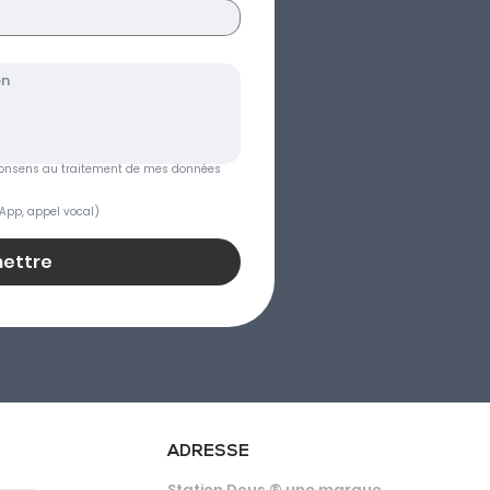
je consens au traitement de mes données 
App, appel vocal)
ettre
ADRESSE
Station Deus ® une marque