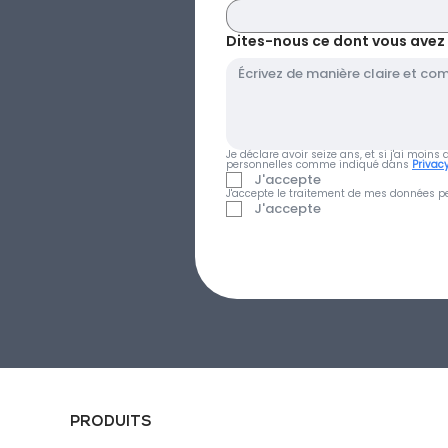
Dites-nous ce dont vous avez be
Je déclare avoir seize ans, et si j'ai moin
personnelles comme indiqué dans 
Privacy
J'accepte
J'accepte le traitement de mes données pe
J'accepte
PRODUITS