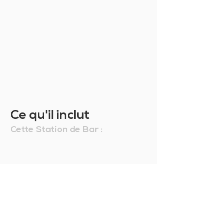
trouverez à la fin de la
commande, après avoir entré vos
données et choisi le type de
livraison.
Retour produit
Pas sûr de l'achat? Procédez
quand même calmement et
prenez le produit dont vous avez
besoin: si vous n'êtes pas
satisfait vous pouvez le
Ce qu'il inclut
remplacer ou le retourner et nous
vous rembourserons la totalité de
Cette Station de Bar :
l'achat moins les frais de
manutention. Pour en savoir plus,
consultez nos
Conditions
Générales de Vente
.