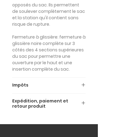
opposés du sac. Ils permettent
de soulever complètement le sac
et la station qu'il contient sans
risque de rupture.
Fermeture à glissière
: fermeture à
glissière noire complète sur 3
côtés des 4 sections supérieures
du sac pour permettre une
ouverture par le haut et une
insertion complète du sac.
Impôts
Les prix ci-dessus sont TVA
Expédition, paiement et
INCLUSE (22% TVA).
retour produit
Les prix HORS TVA sont les
Expédition et livraison
suivants:
Nous proposons deux modes de
-225€ Sac à roulettes Deus 90
livraison différents pour garantir
-235€ Sac à roulettes Deus 120
à la fois rapidité et économie de