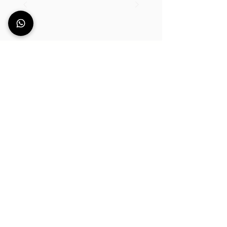
Questions
fréquentes
MONTRER PLUS
StationDeus
Community