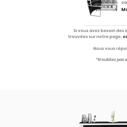
co
Mo
Si vous avez besoin des 
trouvées sur notre page,
c
Nous vous répon
*N'oubliez pas 