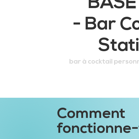
BASE
- Bar Co
Stat
bar à cocktail person
Comment
fonctionne-t