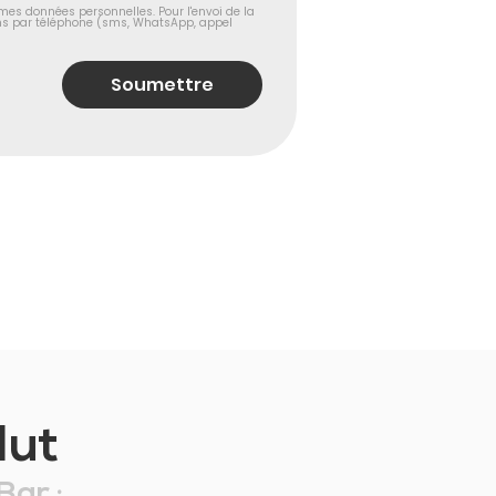
mes données personnelles. Pour l'envoi de la 
s par téléphone (sms, WhatsApp, appel 
Soumettre
lut
Bar :