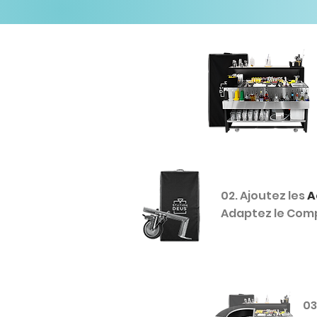
02. Ajoutez les
A
Adaptez le Compt
03