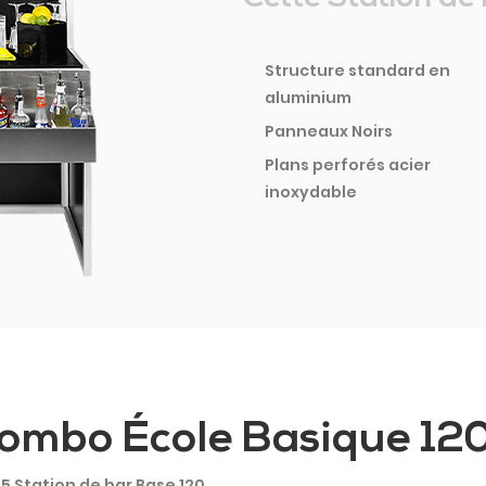
Structure standard en
aluminium
Panneaux Noirs
Plans perforés acier
inoxydable
ombo École Basique 12
5 Station de bar Base 120