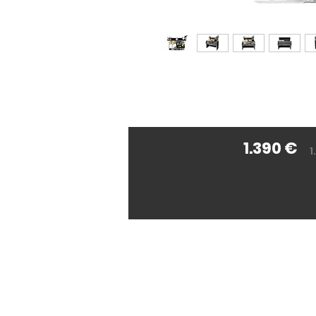
1.390 €
1