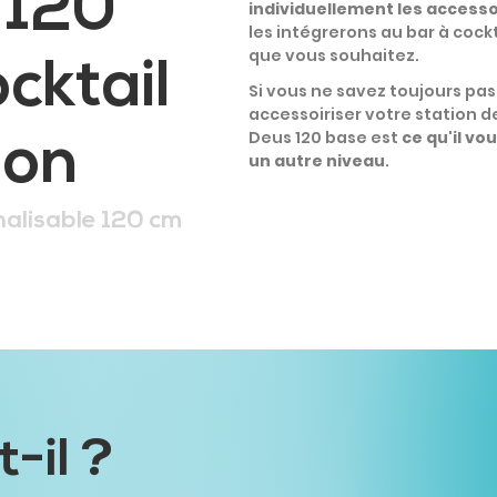
 120
individuellement les access
les intégrerons au bar à cockt
que vous souhaitez.
cktail
Si vous ne savez toujours pa
accessoiriser votre station d
Deus 120 base est
ce qu'il vo
ion
un autre niveau
.
nalisable 120 cm
-il ?