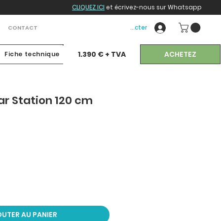
CLIQUEZ ICI
et écrivez-nous sur Whatsapp
Se connecter
CONTACT
ACHETEZ
1.390 € + TVA
Fiche technique
ar Station 120 cm
UTER AU PANIER