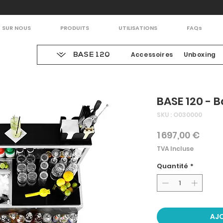
SUR NOUS
PRODUITS
UTILISATIONS
FAQs
Accessoires
Unboxing
BASE 120
BASE 120 - B
SKU : O030000
Prix
1 697,00 €
TVA Incluse
Quantité
*
AJO