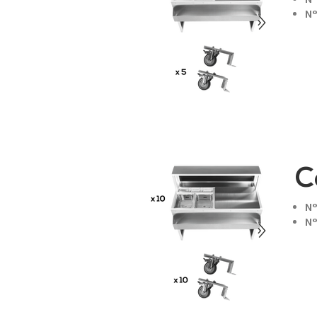
N°
C
N°
N°