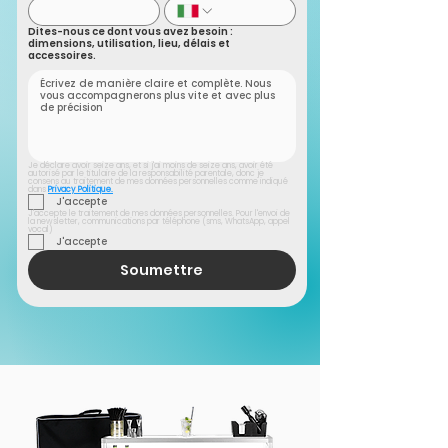
Dites-nous ce dont vous avez besoin :
dimensions, utilisation, lieu, délais et
accessoires.
Je déclare avoir seize ans, et si j'ai moins de seize ans, avoir été 
autorisé par le titulaire de la responsabilité parentale, donc je 
consens au traitement de mes données personnelles comme indiqué 
dans 
Privacy Politique.
J'accepte
J'accepte le traitement de mes données personnelles. Pour l'envoi de 
la newsletter, communications par téléphone (sms, WhatsApp, appel 
vocal)
J'accepte
Soumettre