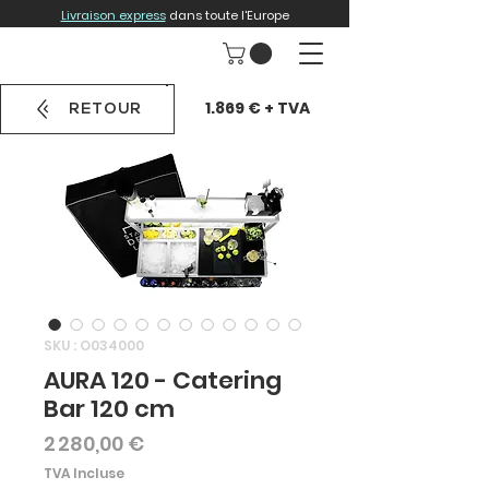
Livraison express
dans toute l'Europe
1.869 € + TVA
RETOUR
SKU : O034000
AURA 120 - Catering
Bar 120 cm
Prix
2 280,00 €
TVA Incluse