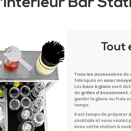
d'Interieur Bar Stat
Tout 
Tous les accessoires
de 
fabriqués en
acier inoxy
Les
bacs à glace
sont dot
de
grilles d'écoulement
,
garder la glace au frais s
temps.
Il est temps de préparer d
cocktails et vous voulez 
Avec cette station à cockt