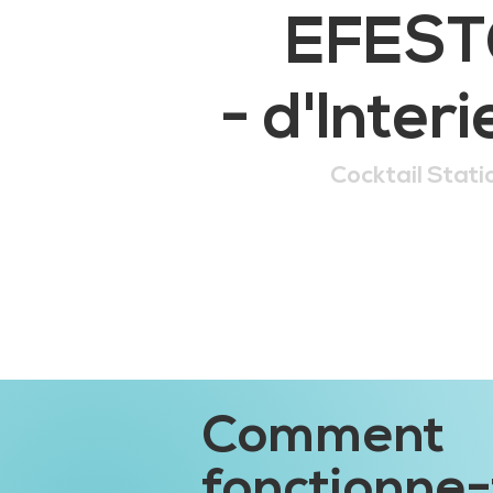
EFEST
- d'Inter
Cocktail Stat
Comment
fonctionne-t