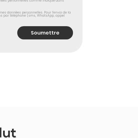
au traitement de mes données personnelles comme indiqué dans 
mes données personnelles. Pour l'envoi de la 
s par téléphone (sms, WhatsApp, appel 
Soumettre
lut