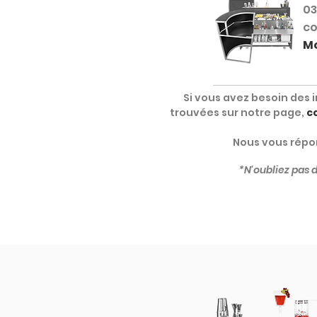
03
co
Mo
Si vous avez besoin des 
trouvées sur notre page,
c
Nous vous répon
*N'oubliez pas 