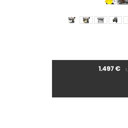
1.497 €
1