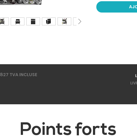
AJO
.827 TVA INCLUSE
LIV
Points forts