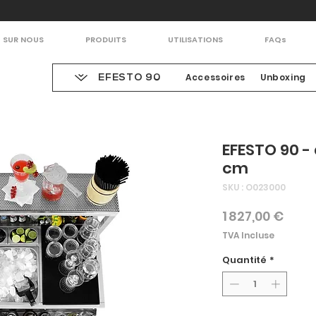
SUR NOUS
PRODUITS
UTILISATIONS
FAQs
Accessoires
Unboxing
EFESTO 90
EFESTO 90 - 
cm
SKU : O023000
Prix
1 827,00 €
TVA Incluse
Quantité
*