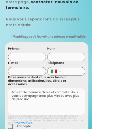
notre page,
contactez-nous via ce
formulaire.
Nous vous répondrons dans les plus
brefs délais!
*N'oubliez pas de fournir une adresse e-mail valide.
Prénom
Nom
E-mail
Téléphone
Dites-nous ce dont vous avez besoin :
dimensions, utilisation, lieu, délais et
accessoires.
Je déclare avoir seize ans, et si j'ai moins de seize ans, avoir été 
autorisé par le titulaire de la responsabilité parentale, donc je 
consens au traitement de mes données personnelles comme indiqué 
dans 
Privacy Politique.
J'accepte