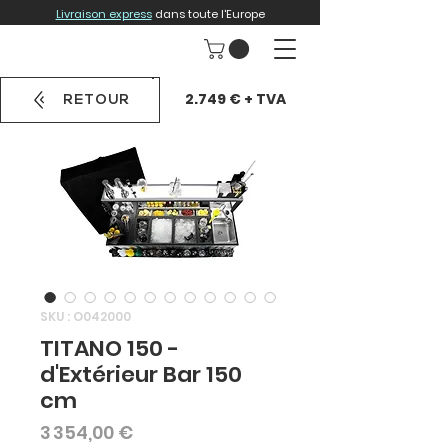
Livraison express
dans toute l'Europe
2.749 € + TVA
RETOUR
SKU : O042000
TITANO 150 -
d'Extérieur Bar 150
cm
Prix
3 354,00 €