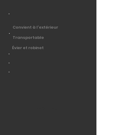
Convient à l'extérieur
Transportable
Évier et robinet
PAGE HAUT