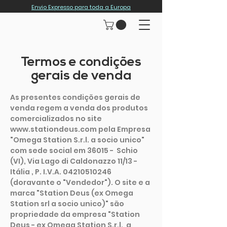
Envio Expresso para toda a Europa
Termos e condições
gerais de venda
As presentes condições gerais de
venda regem a venda dos produtos
comercializados no site
www.stationdeus.com
pela Empresa
"Omega Station S.r.l. a socio unico"
com sede social em 36015 - Schio
(VI), Via Lago di Caldonazzo 11/13 -
Itália , P. I.V.A.
04210510246
(doravante o "Vendedor"). O site e a
marca "Station Deus (ex Omega
Station srl a socio unico)" são
propriedade da empresa "Station
Deus - ex Omega Station S.r.l. a