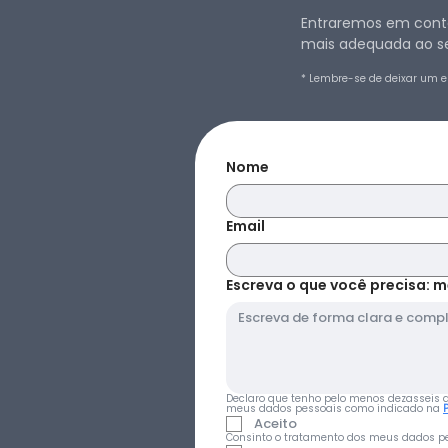
Entraremos em conta
mais adequada ao se
* Lembre-se de deixar um e
Nome
Email
Escreva o que você precisa: m
Declaro que tenho pelo menos dezasseis ano
meus dados pessoais como indicado na 
Aceito
Consinto o tratamento dos meus dados pe