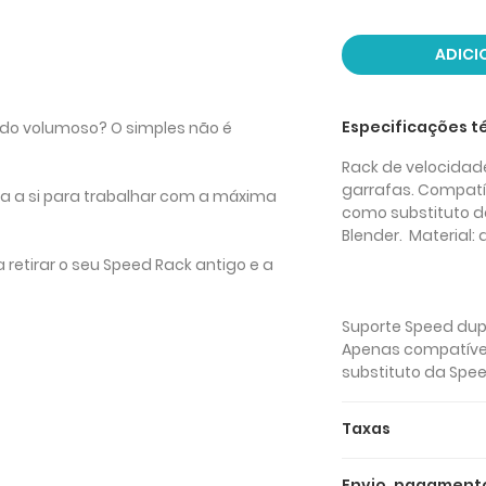
ADICI
Especificações t
do volumoso? O simples não é
Rack de velocidade
garrafas. Compatí
a a si para trabalhar com a máxima
como substituto d
Blender. Material: 
etirar o seu Speed Rack antigo e a
Suporte Speed dupl
Apenas compatíve
substituto da Spee
Taxas
Os preços acima in
Envio, pagament