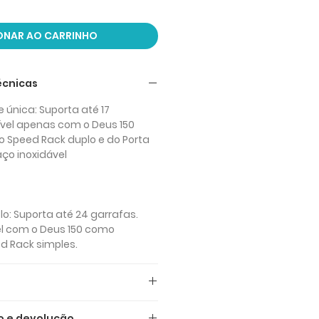
ONAR AO CARRINHO
écnicas
 única: Suporta até 17
vel apenas com o Deus 150
o Speed Rack duplo e do Porta
aço inoxidável
o: Suporta até 24 garrafas.
l com o Deus 150 como
d Rack simples.
dicados são IVA INCLUÍDO (IVA
o e devolução