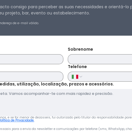
realização da enc
cto consigo para perceber as suas necessidades e orientá-lo p
encomenda em qua
u projeto, bar, evento ou estabelecimento.
mais informações 
internacionais ou 
ndereço de e-mail válido.
nos.
Sobrenome
Pagamento
Cartão de crédito,
Telefone
pagamento na entr
todos estes méto
os no final da enc
edidas, utilização, localização, prazos e acessórios.
introduzido os seu
entrega.
s, e se for menor de dezasseis, fui autorizado pelo titular da responsabilidade pare
Devoluções de pr
Política de Privacidade.
ssoais para o envio da newsletter e comunicações por telefone (sms, WhatsApp, cha