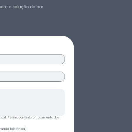
omenda, receberá a sua
ara a solução de bar
lquer ponto da Europa. Para
sobre os custos de envio
intercontinentais, contacte-
 Paypal, transferência bancária,
ega. Pode escolher entre
dos de pagamento. Encontra-
omenda, depois de ter
s dados e escolhido o tipo de
ntal. Assim, consinto o tratamento dos 
odutos
mada telefónica).