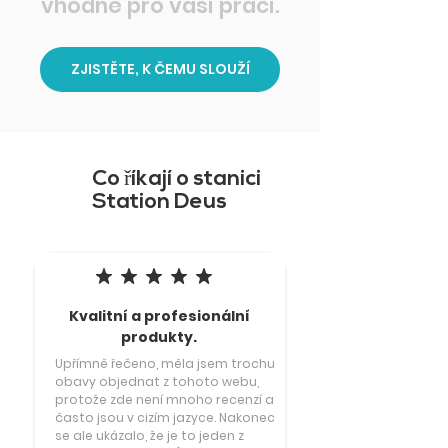
vhodné pro vaši práci.
ZJISTĚTE, K ČEMU SLOUŽÍ
Co říkají o stanici
Station Deus
průměrné hodnocení je 5 z 5
Kvalitní a profesionální
produkty.
Upřímně řečeno, měla jsem trochu
obavy objednat z tohoto webu,
protože zde není mnoho recenzí a
často jsou v cizím jazyce. Nakonec
se ale ukázalo, že je to jeden z