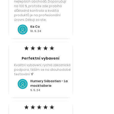
nejlepších obchodů. Doporučuji
na 100 %, protože zde probíhá
důkladná kontrola a kvalita
produktů je na profesionální
úrovni. Děkuji za vše.
Ke Co
10. 5. 24
průměrné hodnocení je 5 z 5
Perfektní vybavení
Kvalitní vybavení, rychlá zákaznická
podpora, těším se na dlouhodobé
testování 🍹
Humery Sébastien - La
mocktailerie
5. 5. 24
průměrné hodnocení je 5 z 5