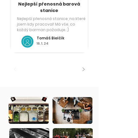
Nejlepší přenosná barová
stanice
Nejlepší přenosná stanice, na které
jsem kdy pracoval! Má vše, co
každý barman požaduje. :)
Tomáš Bielčík
16. 1. 24