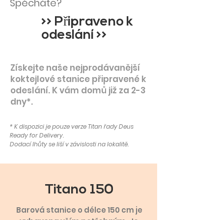
Spěcháte?
>> Připraveno k
odeslání >>
Získejte naše nejprodávanější
koktejlové stanice připravené k
odeslání. K vám domů již za 2-3
dny*.
* K dispozici je pouze verze Titan řady Deus
Ready for Delivery.
Dodací lhůty se liší v závislosti na lokalitě.
Titano 150
Barová stanice o délce 150 cm je