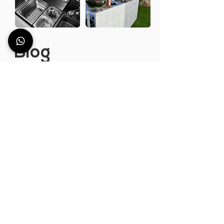
Blog
Sledujte aktuální dění ve světě
Station Deus. Objevte tipy,
zkušenosti, užitečné informace a
mnoho dalšího z
oblasti barových
pultů.
Barové stanice vytvořené barmany
pro barmany. Objevte svět
barmanů.
PŘEJÍT NA BLOG