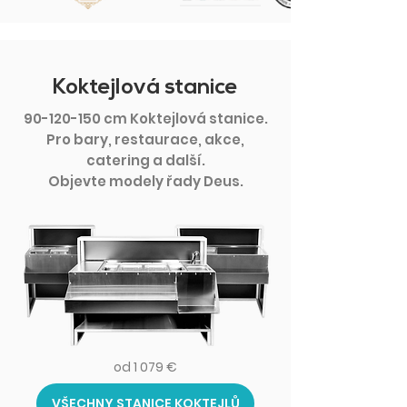
Koktejlová stanice
90-120-150
cm Koktejlová stanice.
Pro bary, restaurace, akce,
catering a další.
Objevte modely řady Deus.
od 1 079 €
VŠECHNY STANICE KOKTEJLŮ