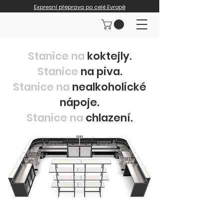
Expresní přeprava po celé Evropě
Stanice na
koktejly.
Stanice
na piva.
Stanice na
nealkoholické
nápoje.
Stanice na
chlazení.