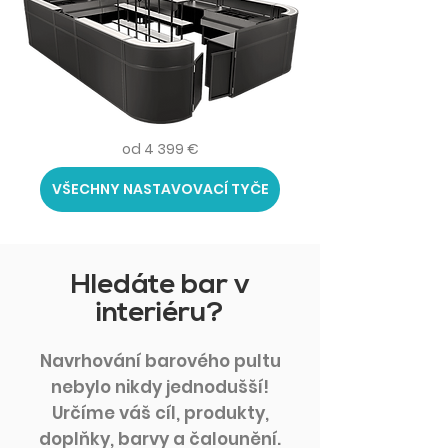
od 4 399 €
VŠECHNY NASTAVOVACÍ TYČE
Hledáte bar v
interiéru?
Navrhování barového pultu
nebylo nikdy jednodušší!
Určíme váš cíl, produkty,
doplňky, barvy a čalounění.