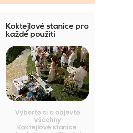
Koktejlové stanice pro
každé použití
Vyberte si a objevte
všechny
Koktejlové stanice