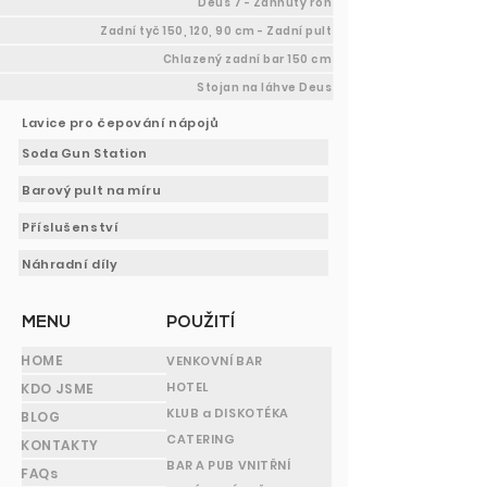
Deus 7 - Zahnutý roh
Zadní tyč 150, 120, 90 cm - Zadní pult
Chlazený zadní bar 150 cm
Stojan na láhve Deus
Lavice pro čepování nápojů
Soda Gun Station
Barový pult na míru
Příslušenství
Náhradní díly
MENU
POUŽITÍ
HOME
VENKOVNÍ BAR
HOTEL
KDO JSME
KLUB a DISKOTÉKA
BLOG
CATERING
KONTAKTY
BAR A PUB VNITŘNÍ
FAQs