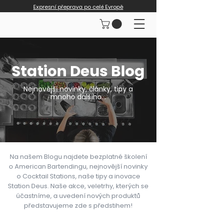
Expresní přeprava po celé Evropě
Station Deus Blog
Nejnovější novinky, články, tipy a
mnoho dalšího...
Na našem Blogu najdete bezplatné školení
o American Bartendingu, nejnovější novinky
o Cocktail Stations, naše tipy a inovace
Station Deus. Naše akce, veletrhy, kterých se
účastníme, a uvedení nových produktů
představujeme zde s předstihem!