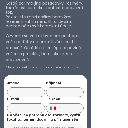
Každý bar má jiné požadavky: rozměry,
funkčnost, estetiku, kontext a provozní
tok.
Pokud jste mezi našimi barovými
řešeními zatím nenašli to ideální,
nechte nám své kontaktní údaje.
Ozveme se vám, abychom pochopili
vaše potřeby a pomohli vám najít
barové řešení, které nejlépe odpovídá
vašemu projektu, baru, akci nebo
provozovně.
* Nezapomeňte uvést platnou e-mailovou adresu
Jméno
Příjmení
E-mail
Telefon
Napište, co potřebujete: rozměry, využití,
lokalita, termín dodání a příslušenství.