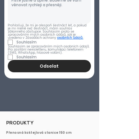
Prohlašuji, že mi je alespoň šestnáct let, a pokud 
je mi méně než šestnáct, mám souhlas 
zákonného zástupce. Souhlasím proto se 
zpracováním mých osobních údajů, jak je 
uvedeno v Zásadách ochrany 
osobních údajů.
Souhlasím
Souhlasím se zpracováním mých osobních údajů. 
Pro zasílání newsletteru, komunikaci telefonem 
(SMS, WhatsApp, hlasové volání).
Souhlasím
Odselat
PRODUKTY
Přenosná koktejlová stanice 150 cm