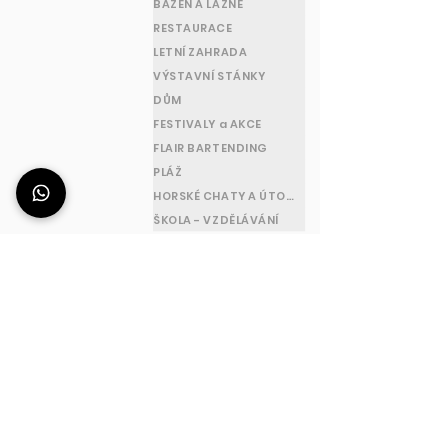
BAZÉN A LÁZNĚ
RESTAURACE
LETNÍ ZAHRADA
VÝSTAVNÍ STÁNKY
DŮM
FESTIVALY a AKCE
FLAIR BARTENDING
PLÁŽ
HORSKÉ CHATY A ÚTOČIŠTĚ
ŠKOLA - VZDĚLÁVÁNÍ
ADRESA
ČASOPISY
Station Deus ® je
Pondělí až pátek
ochranná známka
od 8 do 17 hodin.
společnosti Omega
Station srl a socio
unico
Via Lago di
Caldonazzo 13
36015 Schio (VI) -