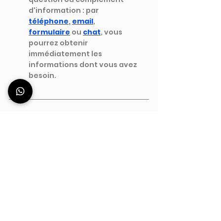
d'information : par
téléphone
,
email
,
formulaire
ou
chat
, vous 
pourrez obtenir 
immédiatement les 
informations dont vous avez 
besoin.
Vous n'avez pas encore de station 
de bar ?
Cliquez et découvrez les stations de 
bar professionnelles transportables 
qui facilitent votre service de 
barman. Lors d'un événement. Dans 
un Catering. Dans votre bar.
Créez, composez, personnalisez 
votre comptoir de bar en fonction 
de vos besoins.