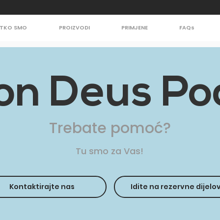
TKO SMO
PROIZVODI
PRIMJENE
FAQs
ion Deus Po
Trebate pomoć?
Tu smo za Vas!
Kontaktirajte nas
Idite na rezervne dijelo