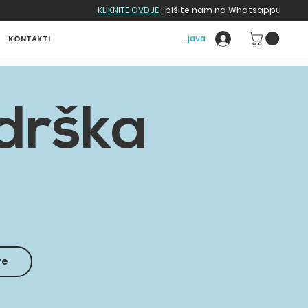
KLIKNITE OVDJE
i pišite nam na Whatsappu
Prijava
KONTAKTI
drška
ve