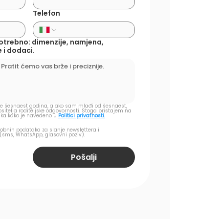
Telefon
potrebno: dimenzije, namjena,
 i dodaci.
 šesnaest godina, a ako sam mlađi od šesnaest, 
itelja roditeljske odgovornosti. Stoga pristajem na 
ka kako je navedeno u
Politici privatnosti.
obnih podataka za slanje newslettera i 
(sms, WhatsApp, glasovni poziv).
Pošalji