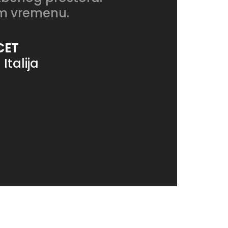
om vremenu.
CET
Italija