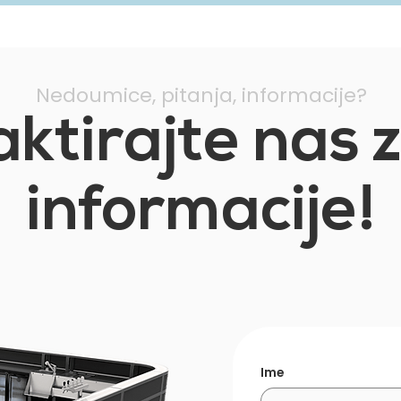
Nedoumice, pitanja, informacije?
ktirajte nas 
informacije!
Ime