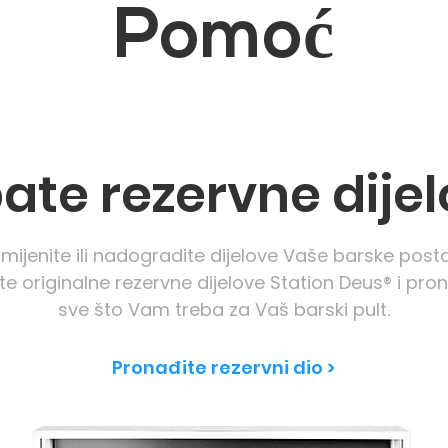
Pomo
ć
ate rezervne dije
mijenite ili nadogradite dijelove Vaše barske posta
jte originalne rezervne dijelove Station Deus® i pro
sve što Vam treba za Vaš barski pult.
Pronađite rezervni dio >