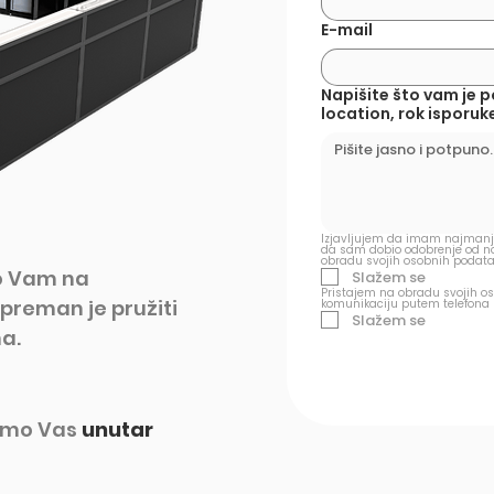
E-mail
Napišite što vam je 
location, rok isporuke
Izjavljujem da imam najmanje
da sam dobio odobrenje od nos
obradu svojih osobnih podata
o Vam na
Slažem se
Pristajem na obradu svojih os
preman je pružiti
komunikaciju putem telefona 
Slažem se
a.
ćemo Vas
unutar