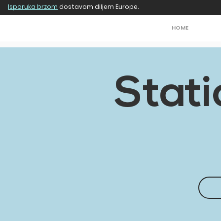
Isporuka brzom
dostavom diljem Europe.
HOME
Stat