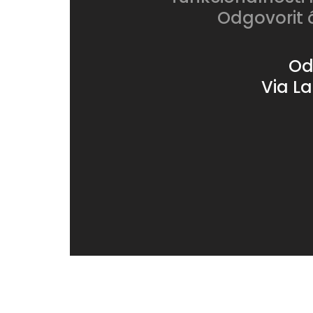
Odgovorit 
Od
Via La