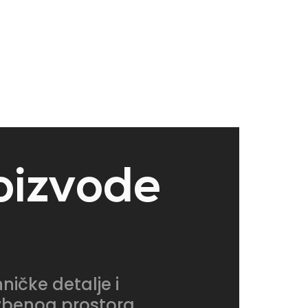
roizvode
ničke detalje i
ožbenog prostora.