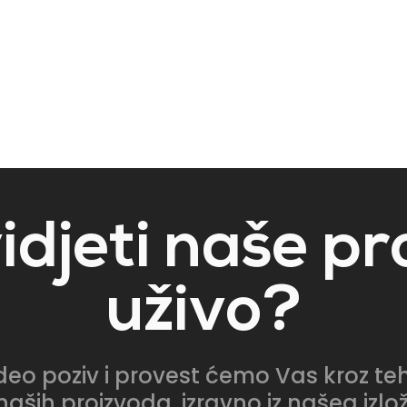
vidjeti naše p
uživo?
ideo poziv i provest ćemo Vas kroz teh
naših proizvoda, izravno iz našeg izl