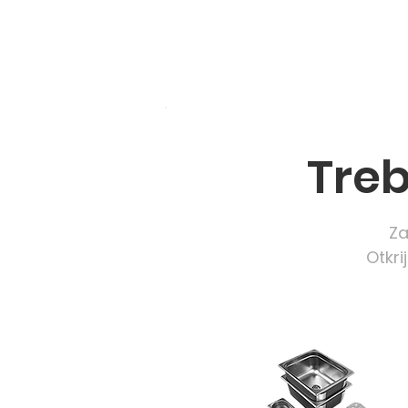
Treb
Za
Otkri