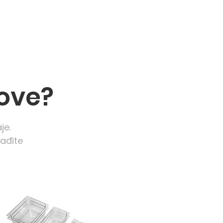
love?
je.
nađite