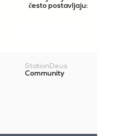
č
esto postavljaju:
PRIKAŽI VIŠE
StationDeus
Community