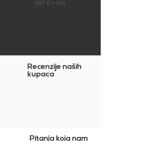
897 € + IVA
VRATI SE GORE
Recenzije naših
kupaca
Pitanja koja nam