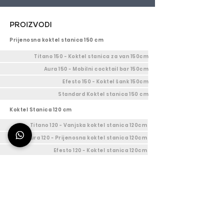
PROIZVODI
Prijenosna koktel stanica 150 cm
Titano 150 - Koktel stanica za van 150cm
Aura 150 - Mobilni cocktail bar 150cm
Efesto 150 - Koktel šank 150cm
Standard Koktel stanica 150 cm
Koktel Stanica 120 cm
Titano 120 - Vanjska koktel stanica 120cm
Aura 120 - Prijenosna koktel stanica 120cm
Efesto 120 - Koktel stanica 120cm
Prilagodljiva koktel stanica 120 cm
Cocktail Station Deus 90
Titano 90 - Mobilni vanjski šank 90cm
Aura 90 - Prijenosna barska stanica 90cm
Efesto 90 - Koktel Stanica 90cm