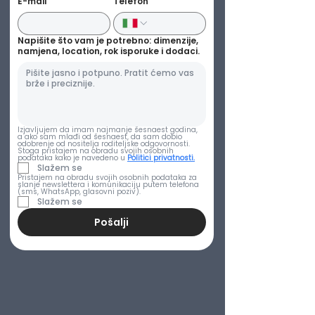
E-mail
Telefon
Napišite što vam je potrebno: dimenzije,
namjena, location, rok isporuke i dodaci.
Izjavljujem da imam najmanje šesnaest godina, 
a ako sam mlađi od šesnaest, da sam dobio 
odobrenje od nositelja roditeljske odgovornosti. 
Stoga pristajem na obradu svojih osobnih 
podataka kako je navedeno u
Politici privatnosti.
Slažem se
Pristajem na obradu svojih osobnih podataka za 
slanje newslettera i komunikaciju putem telefona 
(sms, WhatsApp, glasovni poziv).
Slažem se
Pošalji