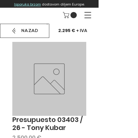
Isporuka brzom
dostavom diljem Europe.
2.295 €
+ IVA
NAZAD
Presupuesto 03403 /
26 - Tony Kubar
Cijena
2.500,00 €