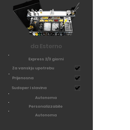
da Esterno
Express 2/3 giorni
Za vanskju upotrebu
Prijenosna
Sudoper i slavina
Autonoma
Personalizzabile
Autonoma