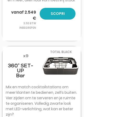
en meer, allemaal van roestvrij staal.
vanaf 2.549
SCOPRI
€
3.110 BTW
INBEGREPEN
TOTAL BLACK
x9
360° SET-
UP
Bar
Mix en match cocktailstations om
meer klanten te bedienen, zelfs buiten.
Vier zijden om te serveren en je ruimte
te organiseren. Volledig zwarte look
met LED-verlichting, wat kan er beter
zijn?