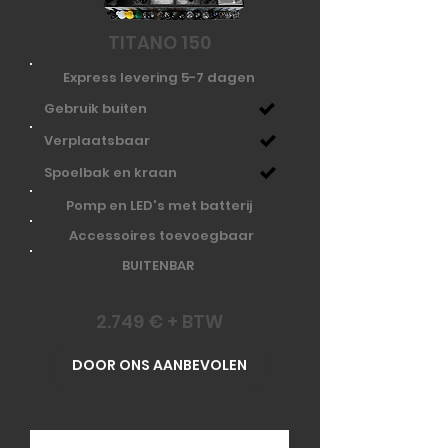
TITANO 150
Express levering 5-7 dagen
Gebruik buiten
Verplaatsbaar
Spoelbak en kraan
Pomp en LED's met batterij
Accessoires toevoegbaar
BUITENBAR
2.749 € + BTW
DOOR ONS AANBEVOLEN