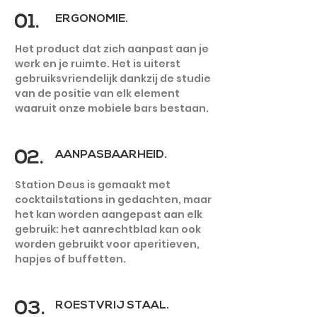
01.
ERGONOMIE.
Het product dat zich aanpast aan je
werk en je ruimte. Het is uiterst
gebruiksvriendelijk dankzij de studie
van de positie van elk element
RESTAURANT
waaruit onze mobiele bars bestaan.
02.
AANPASBAARHEID.
Station Deus is gemaakt met
cocktailstations in gedachten, maar
het kan worden aangepast aan elk
gebruik: het aanrechtblad kan ook
worden gebruikt voor aperitieven,
hapjes of buffetten.
03.
ROESTVRIJ STAAL.