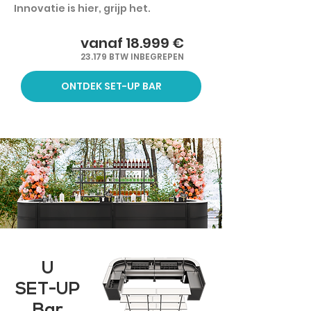
Innovatie is hier, grijp het.
vanaf 18.999 €
23.179 BTW INBEGREPEN
ONTDEK SET-UP BAR
U
SET-UP
Bar