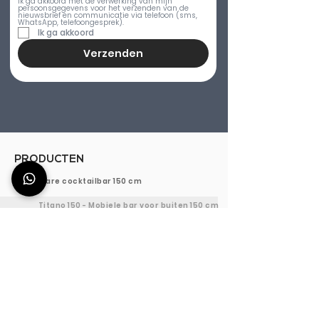
Ik ga akkoord met de verwerking van mijn 
persoonsgegevens voor het verzenden van de 
nieuwsbrief en communicatie via telefoon (sms, 
WhatsApp, telefoongesprek).
Ik ga akkoord
Verzenden
PRODUCTEN
Draagbare cocktailbar 150 cm
Titano 150 - Mobiele bar voor buiten 150 cm
Aura 150 - Draagbare cocktailbar 150 cm
Efesto 150 - Mobiele Bar 150 cm
Aanpasbare Cocktail Bar 150 cm
Draagbaar Cocktail Station 120cm
Titano 120 - Mobiele buitenbar 120 cm