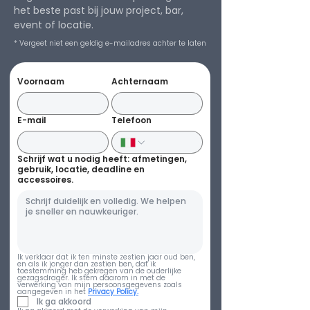
het beste past bij jouw project, bar,
event of locatie.
* Vergeet niet een geldig e-mailadres achter te laten
Voornaam
Achternaam
E-mail
Telefoon
Schrijf wat u nodig heeft: afmetingen,
gebruik, locatie, deadline en
accessoires.
Ik verklaar dat ik ten minste zestien jaar oud ben, 
en als ik jonger dan zestien ben, dat ik 
toestemming heb gekregen van de ouderlijke 
gezagsdrager. Ik stem daarom in met de 
verwerking van mijn persoonsgegevens zoals 
aangegeven in het 
Privacy Policy.
Ik ga akkoord