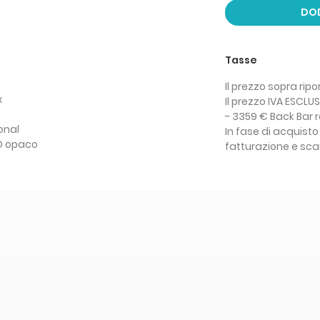
DOD
Tasse
Il prezzo sopra ripo
x
Il prezzo IVA ESCLU
- 3359 € Back Bar 
onal
In fase di acquisto p
RO opaco
fatturazione e scari