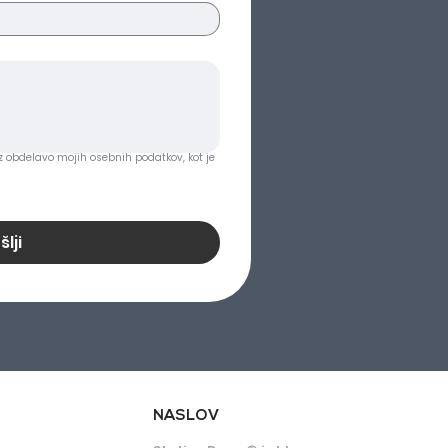
z obdelavo mojih osebnih podatkov, kot je 
šlji
NASLOV