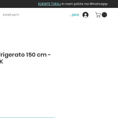
KLIKNITE TUKAJ
in nam pišite na Whatsapp
Prijava
KONTAKTI
frigerato 150 cm -
K
e