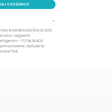
AJ V KOŠARICO
rtato è IVA INCLUSA (IVA al 22%).
SA sono i seguenti:
refrigerato - TOTAL BLACK
otrai inserire i dati per la
care l'IVA.