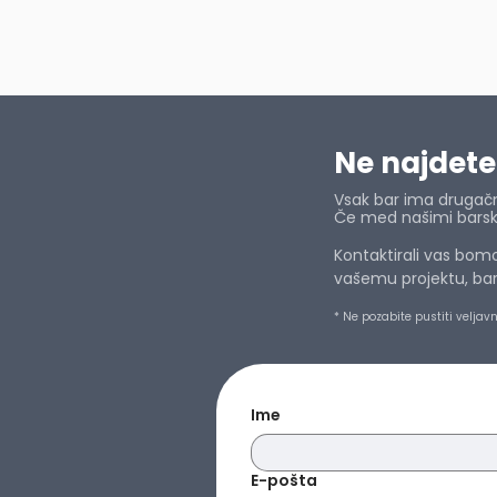
Ne najdete
Vsak bar ima drugačn
Če med našimi barski
Kontaktirali vas bom
vašemu projektu, baru
* Ne pozabite pustiti velja
Ime
E-pošta