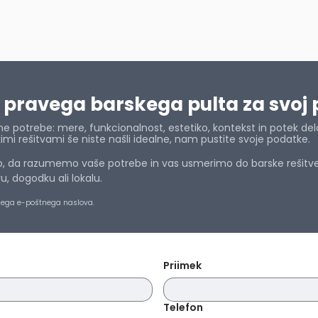
 pravega barskega pulta za svoj 
e potrebe: mere, funkcionalnost, estetiko, kontekst in potek del
mi rešitvami še niste našli idealne, nam pustite svoje podatke.
o, da razumemo vaše potrebe in vas usmerimo do barske rešitve, 
, dogodku ali lokalu.
vnega e-poštnega naslova.
Priimek
Telefon