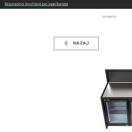
Ekspresna dostava
po vsej Evropi
DOMOV
NAZAJ