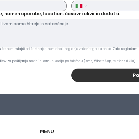
e, namen uporabe, location, časovni okvir in dodatki.
 in če sem mlajši od šestnajst, sem dobil soglasje zakonitega skrbnika. Zato soglašam 
ov za pošiljanje novic in komunikacijo po telefonu (sms, WhatsApp, telefonski klic).
Po
MENU