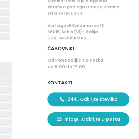
Station Deus ® je blagovna
znamka podjetja Omega Station
srl a socio unico
Via Lago di Caldonazzo 13
36015, Schio (VI) - Italija
DDV: 04210510246
Č
ASOVNIKI
Od Ponedeljka do Petka
od 8.00 do 17.00.
KONTAKTI
044.. Odkrijte številko
info@...Odkrijte E-pošta