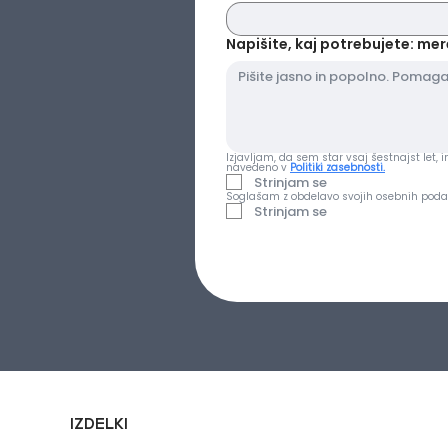
Napišite, kaj potrebujete: mer
Izjavljam, da sem star vsaj šestnajst let,
navedeno v 
Politiki zasebnosti.
Strinjam se
Soglašam z obdelavo svojih osebnih podatk
Strinjam se
IZDELKI