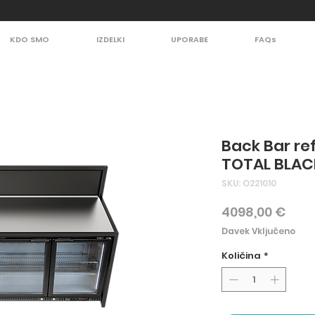
KDO SMO
IZDELKI
UPORABE
FAQs
Back Bar re
TOTAL BLAC
SKU: O221010
Pric
4098,00 €
Davek Vključeno
Količina
*