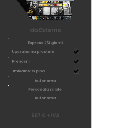
da Esterno
Express 2/3 giorni
Uporaba na prostem
Prenosni
Umivalnik in pipa
Autonoma
Personalizzabile
Autonoma
897 € + IVA