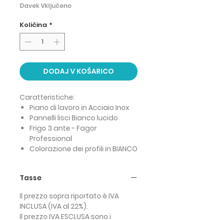
Davek Vključeno
Količina
*
DODAJ V KOŠARICO
Caratteristiche:
Piano di lavoro in Acciaio Inox
Pannelli lisci Bianco lucido
Frigo 3 ante - Fagor
Professional
Colorazione dei profili in BIANCO
Tasse
Il prezzo sopra riportato è IVA
INCLUSA (IVA al 22%).
Il prezzo IVA ESCLUSA sono i