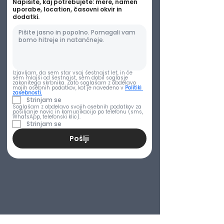
Napišite, kaj potrebujete: mere, namen
uporabe, location, časovni okvir in
dodatki.
Izjavljam, da sem star vsaj šestnajst let, in če 
sem mlajši od šestnajst, sem dobil soglasje 
zakonitega skrbnika. Zato soglašam z obdelavo 
mojih osebnih podatkov, kot je navedeno v 
Politiki 
zasebnosti.
Strinjam se
Soglašam z obdelavo svojih osebnih podatkov za 
pošiljanje novic in komunikacijo po telefonu (sms, 
WhatsApp, telefonski klic).
Strinjam se
Pošlji