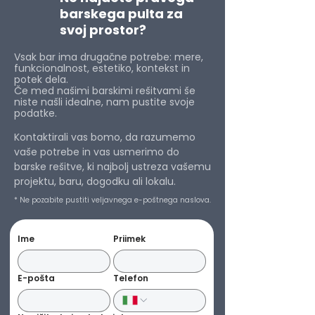
barskega pulta za
svoj prostor?
Vsak bar ima drugačne potrebe: mere,
funkcionalnost, estetiko, kontekst in
potek dela.
Če med našimi barskimi rešitvami še
niste našli idealne, nam pustite svoje
podatke.
Kontaktirali vas bomo, da razumemo
vaše potrebe in vas usmerimo do
barske rešitve, ki najbolj ustreza vašemu
projektu, baru, dogodku ali lokalu.
* Ne pozabite pustiti veljavnega e-poštnega naslova.
Ime
Priimek
E-pošta
Telefon