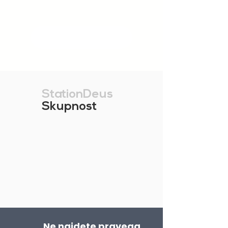
POKAŽI VEČ
StationDeus
Skupnost
Ne najdete pravega