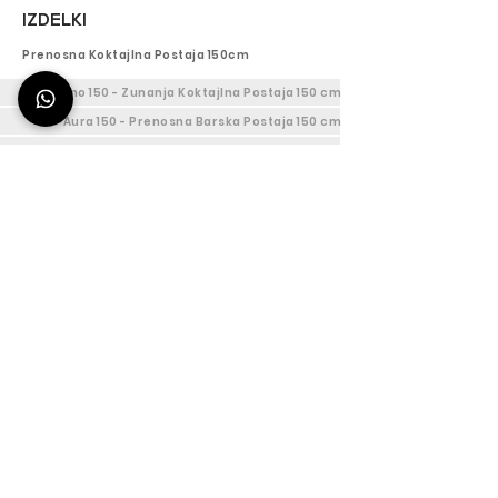
IZDELKI
Prenosna Koktajlna Postaja 150cm
Titano 150 - Zunanja Koktajlna Postaja 150 cm
Aura 150 - Prenosna Barska Postaja 150 cm
Efesto 150 - Notranja Koktajlna Postaja 150cm
Prilagodljiva Koktajlna Postaja 150 cm
Koktajl Barska Postaja 120cm
Titano 120 - Zunanji Mobilni Bar 120 cm
Aura 120 - Prenosna Barska Postaja 120 cm
Efesto 120 - Delovno Mesto Barmana 120cm
Prilagodljiva Koktajlna Postaja 120 cm
Koktajlna Postaja Deus 90cm
Titano 90 - Zunanji Mobilni Bar 90 cm
Aura 90 - Prenosna Barska Postaja 90 cm
Efesto 90 - Barmanska Delovna Postaja 90cm
Prilagodljiv Koktajl Bar 90 cm