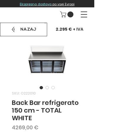
Ekspresna dostava
po vsej Evropi
2.295 €
+ IVA
NAZAJ
SKU: O222010
Back Bar refrigerato
150 cm - TOTAL
WHITE
Price
4269,00 €