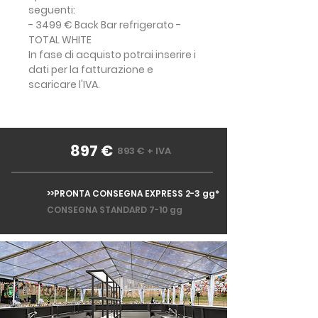
seguenti:
- 3499 € Back Bar refrigerato -
TOTAL WHITE
In fase di acquisto potrai inserire i
dati per la fatturazione e
scaricare l'IVA.
897 €
893 € + IVA
>>PRONTA CONSEGNA EXPRESS 2-3 gg*
CONSEGNA STANDARD 7-10 gg