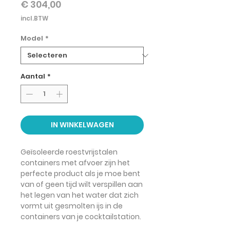
Prijs
€ 304,00
incl.BTW
Model
*
Aantal
*
IN WINKELWAGEN
Geïsoleerde roestvrijstalen
containers met afvoer zijn het
perfecte product als
je moe bent
van of geen
tijd
wilt
verspillen
aan
het
legen van het water
dat zich
vormt
uit gesmolten ijs
in de
containers van je cocktailstation.