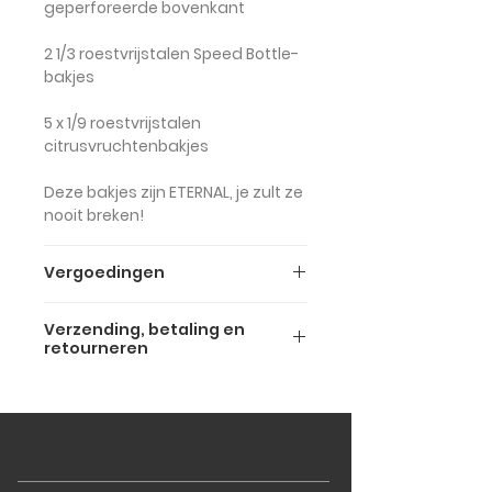
geperforeerde bovenkant
2 1/3 roestvrijstalen Speed Bottle-
bakjes
5 x 1/9 roestvrijstalen
citrusvruchtenbakjes
Deze bakjes zijn ETERNAL, je zult ze
nooit breken!
Vergoedingen
De bovenstaande prijs is inclusief
Verzending, betaling en
btw (btw 22%).
retourneren
De prijzen exclusief BTW zijn als
Verzending en bezorging
volgt:
We verzenden zowel in Italië als
daarbuiten.
- €249 Kit voor Deus 90/120
Standaardverzending in heel
Italië is gratis bij een bestelling