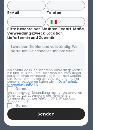
E-Mail
Telefon
Bitte beschreiben Sie Ihren Bedarf: Maße,
Verwendungszweck, Location,
Liefertermin und Zubehör.
Ich erkläre, dass ich sechzehn Jahre alt geworden 
bin und, falls ich unter sechzehn bin, vom Träger 
der elterlichen Verantwortung autorisiert worden 
bin. Daher stimme ich der Verarbeitung meiner 
personenbezogenen Daten wie in 
Datenschutz 
angegeben zuPolitik.
Genau
Ich stimme der Behandlung meiner persönlichen 
Daten zu. Zur Zusendung des Newsletters 
Kommunikation per Telefon (SMS, WhatsApp, 
Sprachanruf)
Genau
Senden