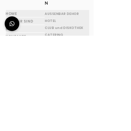
N
HOME
AUSSENBAR DEHOR
HOTEL
WER WIR SIND
CLUB und DISKOTHEK
BLOG
CATERING
KONTAKTE
INDOOR-BAR/PUB
FAQs
POOL and SPA
RESTAURANT
GARTEN
MESSESTÄNDE / STÄNDE
HAUS - PATIO/ TERASSE
FESTIVALS und EVENTS
FLAIR BARTENDING
BEACH
HÜTTEN
BARKEEPERSCHULE-KURSE
ADRESSE
ÖFFNUNGSZEI