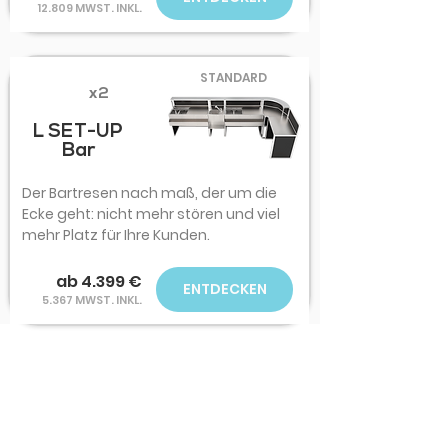
12.809 MWST. INKL.
STANDARD
x2
L SET-UP
Bar
Der Bartresen nach maß, der um die
Ecke geht: nicht mehr stören und viel
mehr Platz für Ihre Kunden.
ab 4.399 €
ENTDECKEN
5.367 MWST. INKL.