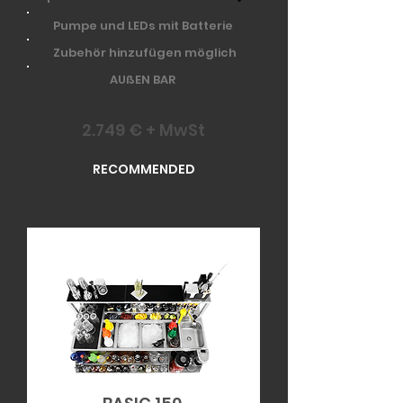
Pumpe und LEDs mit Batterie
Zubehör hinzufügen möglich
AUßEN BAR
2.749 € + MwSt
RECOMMENDED