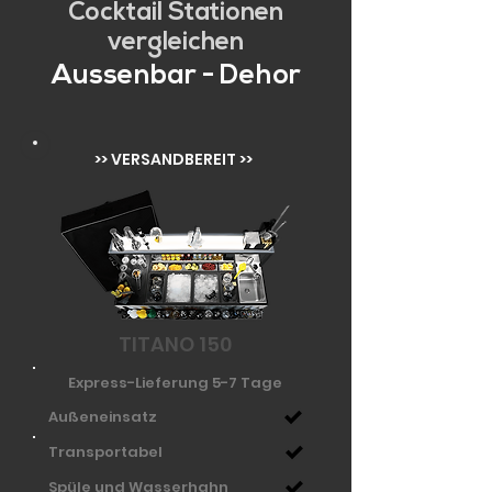
Cocktail Stationen
vergleichen
Aussenbar - Dehor
>> VERSANDBEREIT >>
TITANO 150
Express-Lieferung 5-7 Tage
Außeneinsatz
Transportabel
Spüle und Wasserhahn