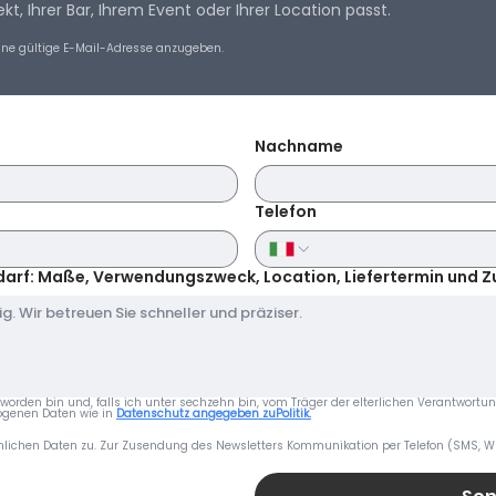
kt, Ihrer Bar, Ihrem Event oder Ihrer Location passt.
 eine gültige E-Mail-Adresse anzugeben.
Nachname
Telefon
edarf: Maße, Verwendungszweck, Location, Liefertermin und Z
eworden bin und, falls ich unter sechzehn bin, vom Träger der elterlichen Verantwortu
genen Daten wie in 
Datenschutz angegeben zuPolitik.
lichen Daten zu. Zur Zusendung des Newsletters Kommunikation per Telefon (SMS, 