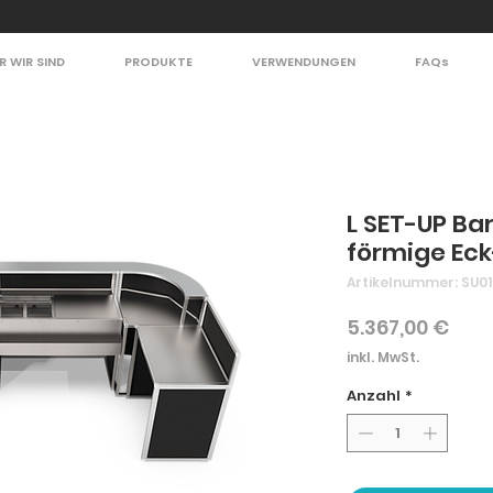
R WIR SIND
PRODUKTE
VERWENDUNGEN
FAQs
L SET-UP Bar
förmige Ec
Artikelnummer: SU0
Prei
5.367,00 €
inkl. MwSt.
Anzahl
*