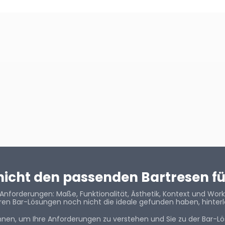
 nicht den passenden Bartresen f
Anforderungen: Maße, Funktionalität, Ästhetik, Kontext und Work
en Bar-Lösungen noch nicht die ideale gefunden haben, hinterla
hnen, um Ihre Anforderungen zu verstehen und Sie zu der Bar-L