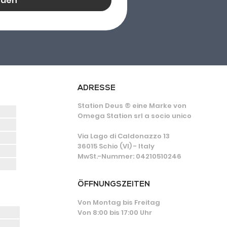
nden
ADRESSE
Station Deus ® eine Marke von
Omega Station srl a socio unico
Via Lago di Caldonazzo 13
36015 Schio (VI) - Italy
MwSt.-Nummer: 04210510246
ÖFFNUNGSZEITEN
Von Montag bis Freitag
Von 8:00 bis 17:00 Uhr