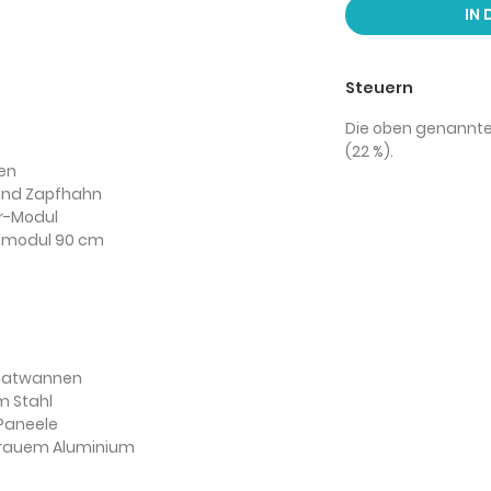
IN
Steuern
Die oben genannten
(22 %).
nen
e und Zapfhahn
ar-Modul
enmodul 90 cm
onatwannen
m Stahl
Paneele
grauem Aluminium