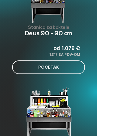
Stanica za koktele
Deus 90 - 90 cm
od 1.079 €
1.317 SA PDV-OM
POČETAK