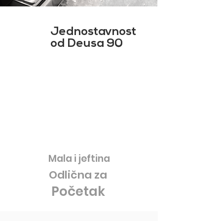
Jednostavnost
od Deusa 90​
Mala i jeftina
Odlična za
Početak