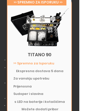
>> SPREMNO ZA ISPORUKU >>
TITANO 90
>> Spremno za Isporuku
Ekspresna dostava 5 dana
Za vanskju upotrebu
Prijenosna​
Sudoper i slavina
s LED na baterije i kotačićima
Možete dodati pribor​