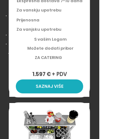
Ekspresna dostava 7-10 dana
Za vanskju upotrebu
Prijenosna
Za vanjsku upotrebu
S vašim Logom
Možete dodati pribor​
ZA CATERING
1.597 €
+ PDV
SAZNAJ VIŠE
ZA UNUTRAŠNJU UPOTREBU