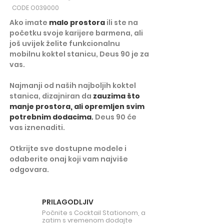
CODE O039000
Ako imate
malo prostora
ili ste na
početku svoje karijere barmena, ali
još uvijek želite funkcionalnu
mobilnu koktel stanicu, Deus 90 je za
vas.
Najmanji od naših najboljih koktel
stanica, dizajniran da
zauzima što
manje prostora, ali opremljen svim
potrebnim dodacima
.
Deus 90 će
vas iznenaditi.
Otkrijte sve dostupne modele i
odaberite onaj koji vam najviše
odgovara.​
PRILAGODLJIV
Počnite s Cocktail Stationom, a
zatim s vremenom dodajte