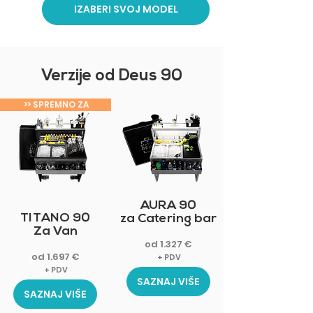
IZABERI SVOJ MODEL
Verzije od Deus 90
>> SPREMNO ZA
ZA CATERING
ISPORUKU >>
AURA 90
TITANO 90
za Catering bar
Za Van
od 1.327 €
od 1.697 €
+ PDV
+ PDV
SAZNAJ VIŠE
SAZNAJ VIŠE