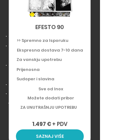
EFESTO 90
>> Spremno za Isporuku
Ekspresna dostava 7-10
dana
Za vanskju upotrebu
Prijenosna
Sudoper i slavina
Sve od Inox
Možete dodati pribor​
ZA UNUTRAŠNJU UPOTREBU
1.497 €
+ PDV
SAZNAJ VIŠE