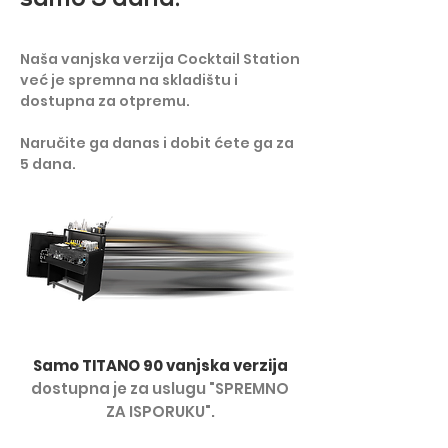
Naša vanjska verzija Cocktail Station
već je spremna na skladištu i
dostupna za otpremu.
Naručite ga danas i dobit ćete ga za
5 dana.​
Samo TITANO 90 vanjska verzija
dostupna je za uslugu "SPREMNO
ZA ISPORUKU".​