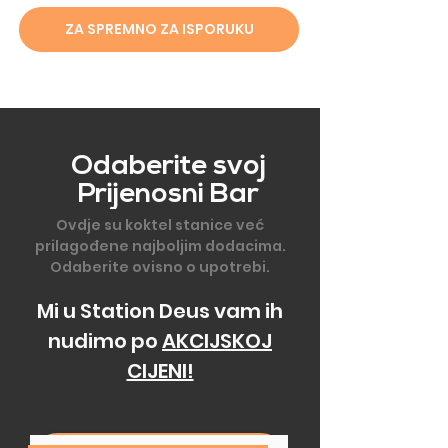
ZA SPREMNO ZA ISPORUKU
Odaberite svoj
Prijenosni Bar
Ovdje su koktel stanice već
prilagođene najboljim dodacima.
Odaberite ovisno o upotrebi.
Mi u Station Deus vam ih
nudimo po
AKCIJSKOJ
CIJENI!​