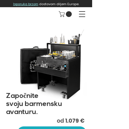
Isporuka brzom
dostavom diljem Europe.
Zapo
č
nite
svoju barmensku
avanturu.​
od
1.079 €