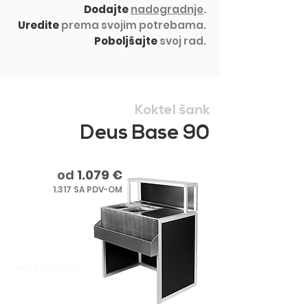
Dodajte
nadogradnje
.
Uredite
prema svojim potrebama.
Poboljšajte
svoj rad.
Koktel šank
Deus Base 90
od
1.079 €
1.317 SA PDV-OM
PRILAGODLJIV