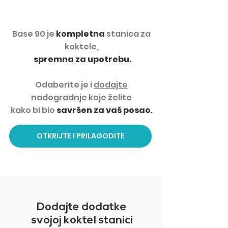
Base 90 je
kompletna
stanica za
koktele,
spremna za upotrebu.
Odaberite je i
dodajte
nadogradnje
koje želite
kako bi bio
savršen za vaš posao
.
OTKRIJTE I PRILAGODITE
Dodajte dodatke
svojoj koktel stanici