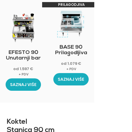
PRILAGODJIVA
ZA UNUTAR
BASE 90
EFESTO 90
Prilagodljiva
Unutarnji bar
od 1.079 €
od 1.597 €
+ PDV
+ PDV
SAZNAJ VIŠE
SAZNAJ VIŠE
Koktel
Stanica 90 cm