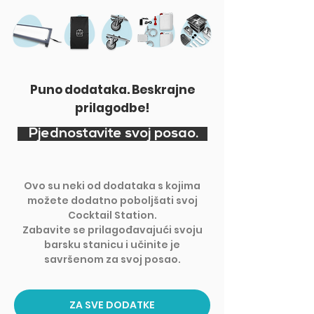
Puno dodataka. Beskrajne
prilagodbe!
Pjednostavite
svoj posao.
Ovo su neki od dodataka s kojima
možete dodatno poboljšati svoj
Cocktail Station.
Zabavite se prilagođavajući svoju
barsku stanicu i učinite je
savršenom za svoj posao.
ZA SVE DODATKE