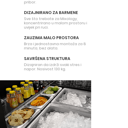
pribor.​
DIZAJNIRANO ZA BARMENE​
Sve što trebate za Mixology,
koncentrirano u malom prostoru i
uvijek pri ruci.​
ZAUZIMA MALO PROSTORA
Brza i jednostavna montaža za 8
minuta, bez alata.​
SAVRŠENA STRUKTURA
Dizajniran da izdrži svaki stres i
napor. Nosivost 130 kg.​