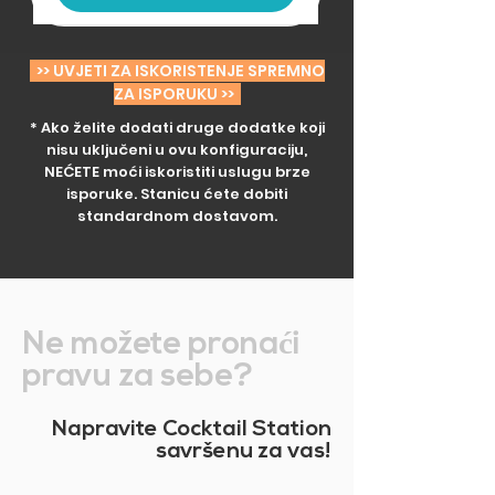
>> UVJETI ZA ISKORISTENJE SPREMNO
ZA ISPORUKU >>​
* Ako želite dodati druge dodatke koji
nisu uključeni u ovu konfiguraciju,
NEĆETE moći iskoristiti uslugu brze
isporuke. Stanicu ćete dobiti
standardnom dostavom.​
Ne možete prona
ć
i
pravu za sebe?​
Napravite Cocktail Station
savršenu za vas!​