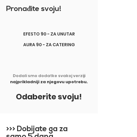
Prona
đ
ite svoju!​
TITANO 90 - ZA VAN
EFESTO 90 - ZA UNUTAR
AURA 90 - ZA CATERING
BASE 90 - PRILAGODLJIV
Dodali smo dodatke svakoj verziji
najprikladniji za njegovu upotrebu.
Odaberite svoju!​
>>> Dobijate ga za
samo 5 dana.