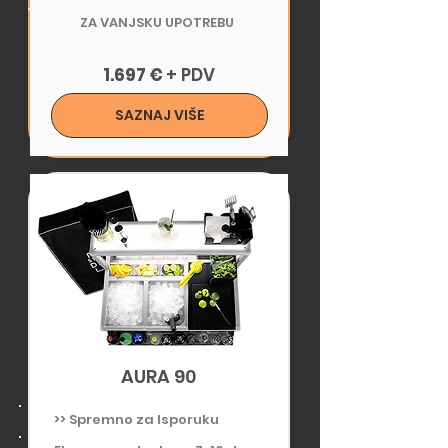
ZA VANJSKU UPOTREBU
1.697 €
+ PDV
SAZNAJ VIŠE
POGODNO CATERING
AURA 90
>> Spremno za Isporuku