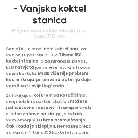
- Vanjska koktel
stanica
Prijenosna koktel stanica za
van 150 cm
Sanjate li o mobilnom koktel baru za
vanjsku upotrebu? Tu je
Titano 150
koktel stanica
, dizajnirana je za vas.
LED rasvjeta
još će više istaknuti okus
vaših koktela.
Mrak više nije problem,
kao ni struja
:
prijenosna baterija
daje
vam
8 sati
'svijetlog' rada.
Zahvaljujući
koferom sa kotačićima
,
svoj mobilni cocktail station
možete
jednostavno rastaviti i transportirati
s jedne zabave na. drugu, a
kotači
vam omogućuju
brzo premještanje
čak i kada je sklopljen
. Nema prepreka
sa vašom Titano 150 koktel stanicom.