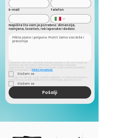
E-mail
Telefon
Napišite što vam je potrebno: dimenzije,
namjena, location, rok isporuke i dodaci.
Izjavljujem da imam najmanje šesnaest godina, a ako sam mlađi od 
šesnaest, da sam dobio odobrenje od nositelja roditeljske 
odgovornosti. Stoga pristajem na obradu svojih osobnih podataka 
kako je navedeno u
Politici privatnosti.
Slažem se
Pristajem na obradu svojih osobnih podataka za slanje newslettera i 
komunikaciju putem telefona (sms, WhatsApp, glasovni poziv).
Slažem se
Pošalji