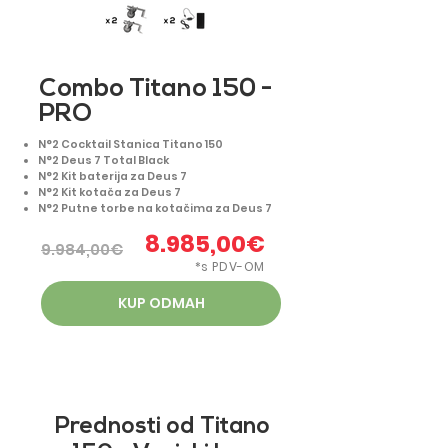
Combo Titano 150 -
PRO
N°2 Cocktail Stanica Titano 150
N°2 Deus 7 Total Black
N°2 Kit baterija za Deus 7
N°2 Kit kotača za Deus 7
N°2 Putne torbe na kotačima za Deus 7
8.985,00€
9.984,00€
*s PDV-OM
KUP ODMAH
Prednosti od Titano