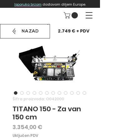
Isporuka brzom
dostavom diljem Europe.
2.749 € + PDV
NAZAD
Šifra proizvoda: O042000
TITANO 150 - Za van
150 cm
Cijena
3.354,00 €
Uključen PDV