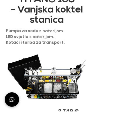
- Vanjska koktel
stanica
Pumpa za vodu
s baterijom.
LED svjetla
s baterijom.
Kotači i torba za transport.
2.749 €
3.354 SA PDV-OM
KUP ODMAH