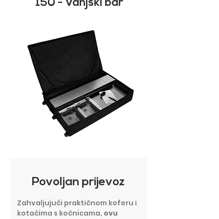
150 - Vanjski bar
Povoljan prijevoz
Zahvaljujući praktičnom koferu i
kotačima s kočnicama,
ovu