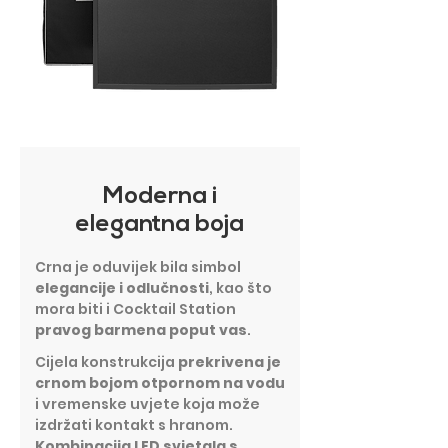
Moderna i
elegantna boja
Crna je oduvijek bila simbol
elegancije i odlučnosti
, kao što
mora biti i Cocktail Station
pravog barmena poput vas
.
Cijela konstrukcija
prekrivena je
crnom bojom otpornom na vodu
i vremenske uvjete koja može
izdržati kontakt s hranom.
Kombinacija LED svjetala s