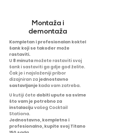
Montaža i
demontaža
Kompletan i profesionalan koktel
šank koji se također može
rastaviti.
U
8 minuta
možete rastaviti svoj
šank i sastaviti ga gdje god želite.
Čak je i najsloženiji pribor
dizajniran za
jednostavno
sastavljanje
kada vam zatreba.
U kutiji ćete
dobiti upute sa svime
što vam je potrebno za
instalaciju
vašeg Cocktail
Stationa.
Jednostavno, kompletno i
profesionalno, kupite svoj Titano
150 sada.