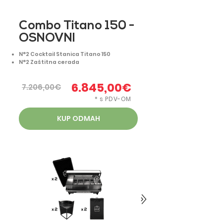
Combo Titano 150 -
OSNOVNI
N°2 Cocktail Stanica Titano 150
N°2 Zaštitna cerada
6.845,00€
7.206,00€
* s PDV-OM
KUP ODMAH