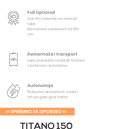
Full Optional
Sve što trebate na dohvat
ruke.
Ekstremna udobnost na 150
cm.
Demontaža i transport
Lako prevezite Cocktail Station
s koferom i kotačima.
Autonomija
Potpuna neovisnost: voda i
struja gdje god treba.
>> SPREMNO ZA ISPORUKU >>
TITANO 150