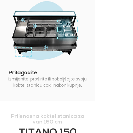
Prilagodite
Izmijenite, proširite ili poboljšajte svoju
koktel stanicu čak i nakon kupnje.
Prijenosna koktel stanica za
van 150 cm
TITANO 150