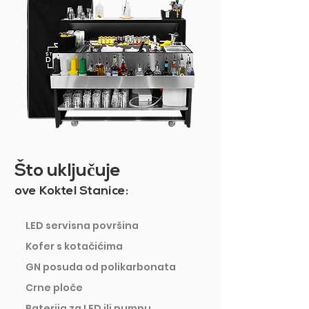
Što uklju
č
uje
ove Koktel Stanice:
LED servisna površina
Kofer s kotačićima
GN posuda od polikarbonata
Crne ploče
Baterija za LED ili pumpu