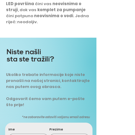
LED površina
čini vas
neovisnima o
struji
, dok vas
komplet za pumpanje
čini potpuno
neovisnima o vodi
. Jedna
riječ: neodoljiv.
Niste našli
sta ste tražili?
Ukoliko trebate informacije koje niste
pronašli na našoj stranici, kontaktirajte
nas putem ovog obrasca.
Odgovorit ćemo vam putem e-pošte
što prije!
*ne zaboravite ostaviti valjanu email adresu
Ime
Prezime