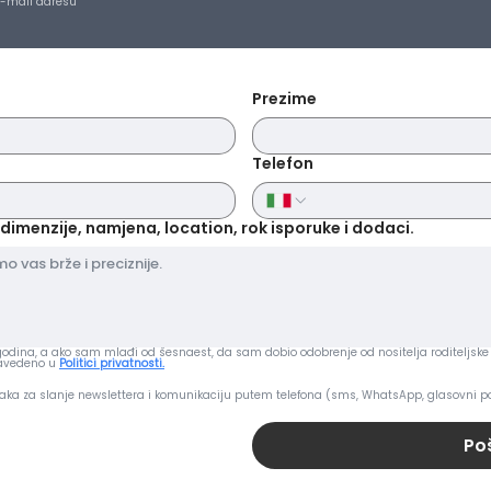
e-mail adresu
Prezime
Telefon
dimenzije, namjena, location, rok isporuke i dodaci.
dina, a ako sam mlađi od šesnaest, da sam dobio odobrenje od nositelja roditeljske 
navedeno u
Politici privatnosti.
aka za slanje newslettera i komunikaciju putem telefona (sms, WhatsApp, glasovni po
Poš