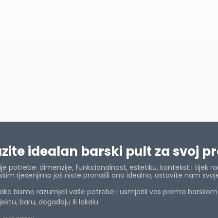
ite idealan barski pult za svoj p
e potrebe: dimenzije, funkcionalnost, estetiku, kontekst i tijek ra
im rješenjima još niste pronašli ono idealno, ostavite nam svoj
ko bismo razumjeli vaše potrebe i usmjerili vas prema barskom r
tu, baru, događaju ili lokalu.