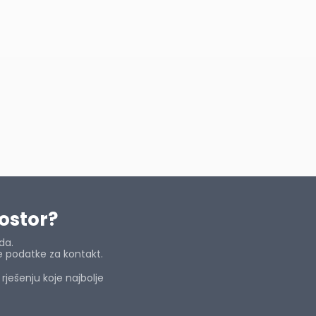
rostor?
da.
e podatke za kontakt.
ješenju koje najbolje