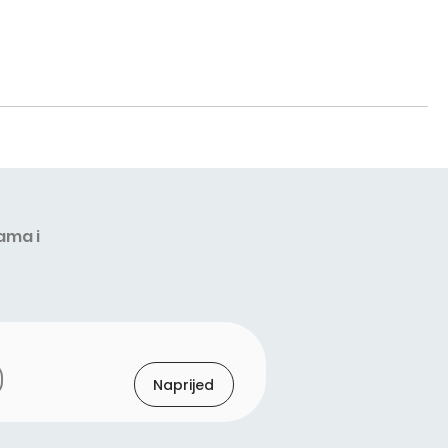
ama i
Naprijed