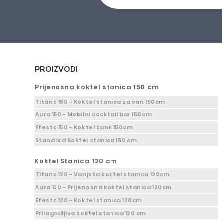
PROIZVODI
Prijenosna koktel stanica 150 cm
Titano 150 - Koktel stanica za van 150cm
Aura 150 - Mobilni cocktail bar 150cm
Efesto 150 - Koktel šank 150cm
Standard Koktel stanica 150 cm
Koktel Stanica 120 cm
Titano 120 - Vanjska koktel stanica 120cm
Aura 120 - Prijenosna koktel stanica 120cm
Efesto 120 - Koktel stanica 120cm
Prilagodljiva koktel stanica 120 cm