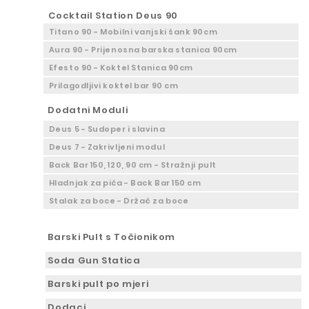
Cocktail Station Deus 90
Titano 90 - Mobilni vanjski šank 90cm
Aura 90 - Prijenosna barska stanica 90cm
Efesto 90 - Koktel Stanica 90cm
Prilagodljivi koktel bar 90 cm
Dodatni Moduli
Deus 5 - Sudoper i slavina
Deus 7 - Zakrivljeni modul
Back Bar 150, 120, 90 cm - Stražnji pult
Hladnjak za pića - Back Bar 150 cm
Stalak za boce - Držač za boce
Barski Pult s Točionikom
Soda Gun Statica
Barski pult po mjeri
Dodaci