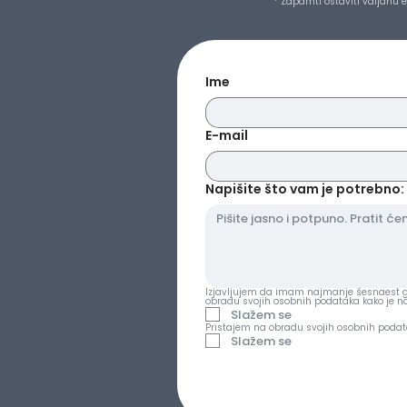
* Zapamti ostaviti valjanu 
Ime
E-mail
Napišite što vam je potrebno: 
Izjavljujem da imam najmanje šesnaest go
obradu svojih osobnih podataka kako je 
Slažem se
Pristajem na obradu svojih osobnih podat
Slažem se