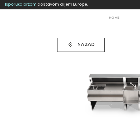
Isporuka brzom
dostavom diljem Europe.
HOME
NAZAD