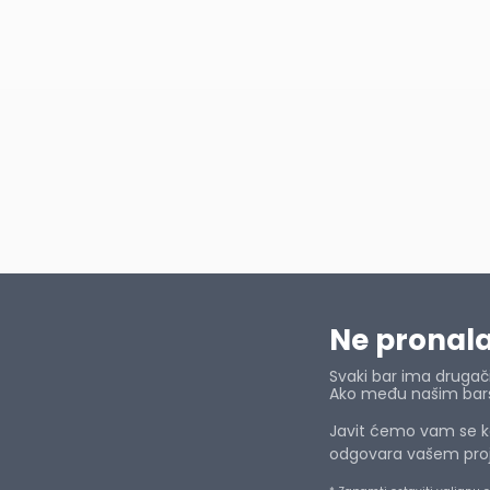
Ne pronalaz
Svaki bar ima drugačij
Ako među našim barsk
Javit ćemo vam se ka
odgovara vašem projek