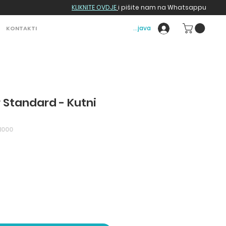
KLIKNITE OVDJE
i pišite nam na Whatsappu
Prijava
KONTAKTI
r Standard - Kutni
1000
na