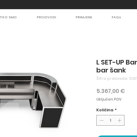
TKO SMO
PROIZVODI
PRIMJENE
FAQs
L SET-UP Ba
bar šank
Šifra proizvoda: SU0
Cije
5.367,00 €
Uključen PDV
Količina
*