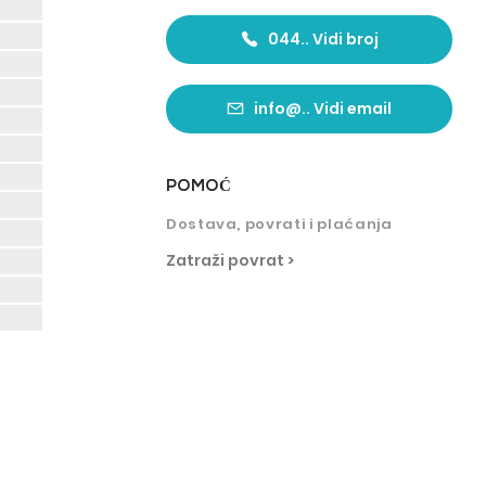
044.. Vidi broj
info@.. Vidi email
POMO
Ć
Dostava, povrati i plaćanja
Zatraži povrat >