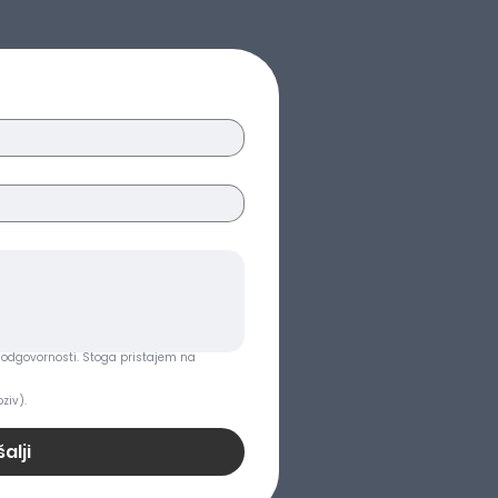
odgovornosti. Stoga pristajem na 
ziv).
alji