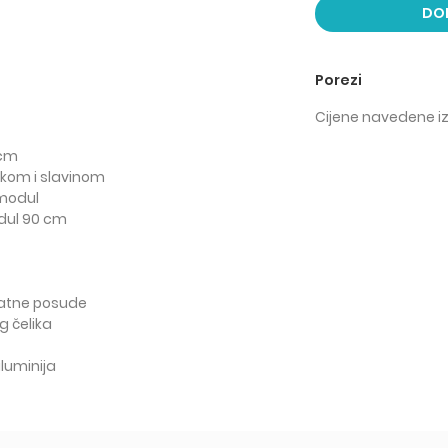
DO
Porezi
Cijene navedene iz
 cm
ikom i slavinom
 modul
odul 90 cm
natne posude
 čelika
aluminija