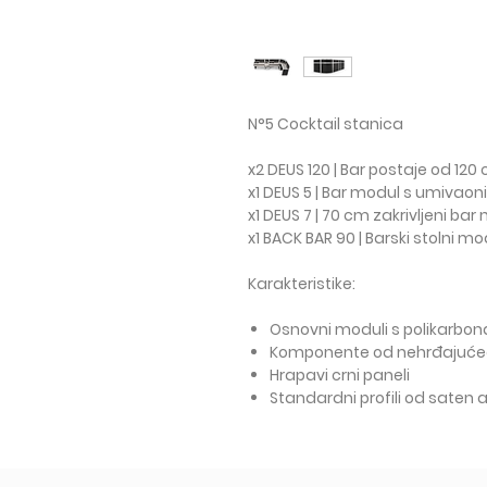
N°5 Cocktail stanica
x2 DEUS 120 | Bar postaje od 120
x1 DEUS 5 | Bar modul s umivaon
x1 DEUS 7 | 70 cm zakrivljeni bar
x1 BACK BAR 90 | Barski stolni m
Karakteristike:
Osnovni moduli s polikarbo
Komponente od nehrđajućeg
Hrapavi crni paneli
Standardni profili od saten 