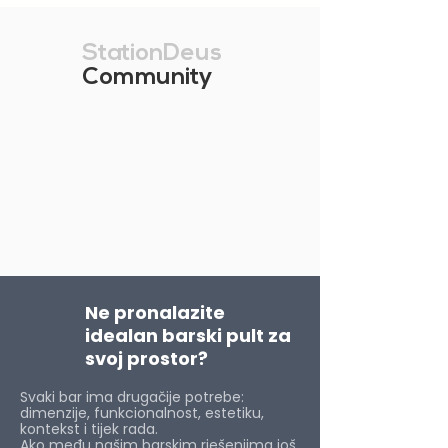
StationDeus
Community
Ne pronalazite
idealan barski pult za
svoj prostor?
Svaki bar ima drugačije potrebe:
dimenzije, funkcionalnost, estetiku,
kontekst i tijek rada.
Ako među našim barskim rješenjima još