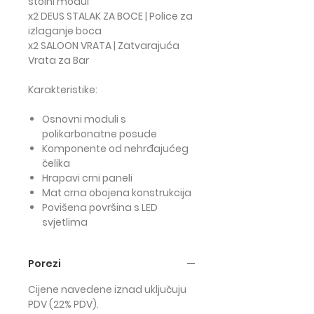
stolni modul
x2 DEUS STALAK ZA BOCE | Police za
izlaganje boca
x2 SALOON VRATA | Zatvarajuća
Vrata za Bar
Karakteristike:
Osnovni moduli s
polikarbonatne posude
Komponente od nehrđajućeg
čelika
Hrapavi crni paneli
Mat crna obojena konstrukcija
Povišena površina s LED
svjetlima
Porezi
Cijene navedene iznad uključuju
PDV (22% PDV).