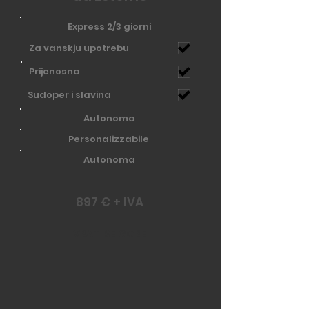
Express 2/3 giorni
Za vanskju upotrebu
Prijenosna
Sudoper i slavina
Autonoma
Personalizzabile
Autonoma
897 € + IVA
VRATI SE GORE