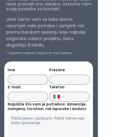
niste pronašli ono idealno, ostavite nam
svoje podatke za kontakt.
Javit ćemo vam se kako bismo
razumjeli vaše potrebe i usmjerili vas
prema barskom rješenju koje najbolje
odgovara vašem projektu, baru,
događaju ili lokalu.
* Zapamti ostaviti valjanu e-mail adresu
Ime
Prezime
E-mail
Telefon
Napišite što vam je potrebno: dimenzije,
namjena, location, rok isporuke i dodaci.