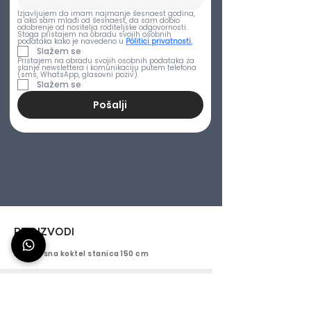
Izjavljujem da imam najmanje šesnaest godina, 
a ako sam mlađi od šesnaest, da sam dobio 
odobrenje od nositelja roditeljske odgovornosti. 
Stoga pristajem na obradu svojih osobnih 
podataka kako je navedeno u
Politici privatnosti.
Slažem se
Pristajem na obradu svojih osobnih podataka za 
slanje newslettera i komunikaciju putem telefona 
(sms, WhatsApp, glasovni poziv).
Slažem se
Pošalji
PROIZVODI
Prijenosna koktel stanica 150 cm
Titano 150 - Koktel stanica za van 150cm
Aura 150 - Mobilni cocktail bar 150cm