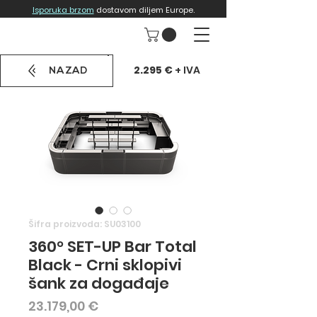
Isporuka brzom
dostavom diljem Europe.
2.295 €
+ IVA
NAZAD
Šifra proizvoda: SU03100
360° SET-UP Bar Total
Black - Crni sklopivi
šank za događaje
Cijena
23.179,00 €