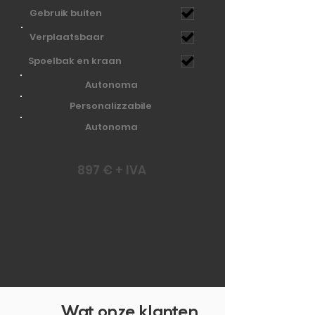
Gebruik buiten
Verplaatsbaar
Spoelbak en kraan
Autonoma
Personalizzabile
Autonoma
897 € + IVA
TERUG NAAR BOVEN
Wat onze klanten