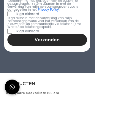
toestemming heb gekregen van de ouderlijke 
gezagsdrager. Ik stem daarom in met de 
verwerking van mijn persoonsgegevens zoals 
aangegeven in het 
Privacy Policy.
Ik ga akkoord
Ik ga akkoord met de verwerking van mijn 
persoonsgegevens voor het verzenden van de 
nieuwsbrief en communicatie via telefoon (sms, 
WhatsApp, telefoongesprek).
Ik ga akkoord
Verzenden
PRODUCTEN
Draagbare cocktailbar 150 cm
Titano 150 - Mobiele bar voor buiten 150 cm
Aura 150 - Draagbare cocktailbar 150 cm
Efesto 150 - Mobiele Bar 150 cm
Aanpasbare Cocktail Bar 150 cm