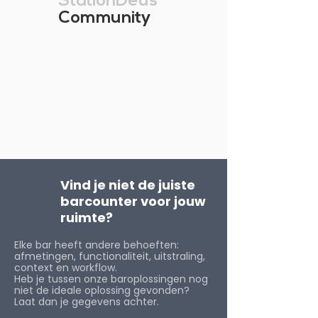
StationDeus
Community
Vind je niet de juiste
barcounter voor jouw
ruimte?
Elke bar heeft andere behoeften:
afmetingen, functionaliteit, uitstraling,
context en workflow.
Heb je tussen onze baroplossingen nog
niet de ideale oplossing gevonden?
Laat dan je gegevens achter.