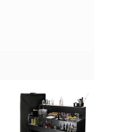
Product retourneren
Ben je niet zeker van je aankoop?
Ga je gang en neem het product
dat je nodig hebt. Als je er niet
tevreden mee bent, kun je het
ruilen of retourneren en betalen
we je het volledige
aankoopbedrag terug minus de
administratiekosten. Zie voor
meer informatie onze Algemene
Verkoopvoorwaarden.