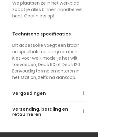
We plaatsen ze in het werkblad,
zodat je alles binnen handbereik
hebt. Geef niets op!
Technische specificaties
Dit accessoire voegt een kraan
en spoelbak toe aan je station.
Kies voor welk model je het wilt
toevoegen, Deus 90 of Deus 120.
Eenvoudig te implementeren in
het station, zelfs na aankoop.
Vergoedingen
De bovenstaande prijzen zijn
Verzending, betaling en
inclusief btw (btw 22%).
retourneren
Verzending en bezorging
De prijzen exclusief BTW zijn als