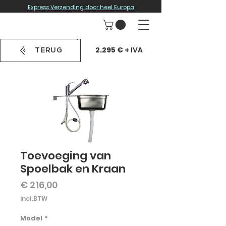
Express Verzending door heel Europa
2.295 €
+ IVA
TERUG
Toevoeging van
Spoelbak en Kraan
Prijs
€ 216,00
incl.BTW
Model
*