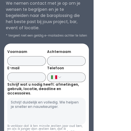
We nemen contact met je op om je
wensen te begrijpen en je te
begeleiden naar de baroplossing die
het beste past bij jouw project, bar,
event of locatie.
* Vergeet niet een geldig e-mailadres achter te laten
Voornaam
Achternaam
E-mail
Telefoon
Schrijf wat u nodig heeft: afmetingen,
gebruik, locatie, deadline en
accessoires.
Ik verklaar dat ik ten minste zestien jaar oud ben, 
en als ik jonger dan zestien ben, dat ik 