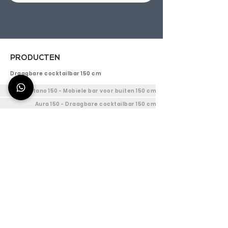
PRODUCTEN
Draagbare cocktailbar 150 cm
Titano 150 - Mobiele bar voor buiten 150 cm
Aura 150 - Draagbare cocktailbar 150 cm
Efesto 150 - Mobiele Bar 150 cm
Aanpasbare Cocktail Bar 150 cm
Draagbaar Cocktail Station 120cm
Titano 120 - Mobiele buitenbar 120 cm
Aura 120 - Draagbaar barstation 120 cm
Efesto 120 - Barstation voor binnen 120 cm
Aanpasbare mobiele cocktailbar 120 cm
Mobiele bar Station 90 cm