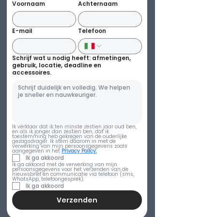
Voornaam
Achternaam
E-mail
Telefoon
Schrijf wat u nodig heeft: afmetingen,
gebruik, locatie, deadline en
accessoires.
Ik verklaar dat ik ten minste zestien jaar oud ben, 
en als ik jonger dan zestien ben, dat ik 
toestemming heb gekregen van de ouderlijke 
gezagsdrager. Ik stem daarom in met de 
verwerking van mijn persoonsgegevens zoals 
aangegeven in het 
Privacy Policy.
Ik ga akkoord
Ik ga akkoord met de verwerking van mijn 
persoonsgegevens voor het verzenden van de 
nieuwsbrief en communicatie via telefoon (sms, 
WhatsApp, telefoongesprek).
Ik ga akkoord
Verzenden