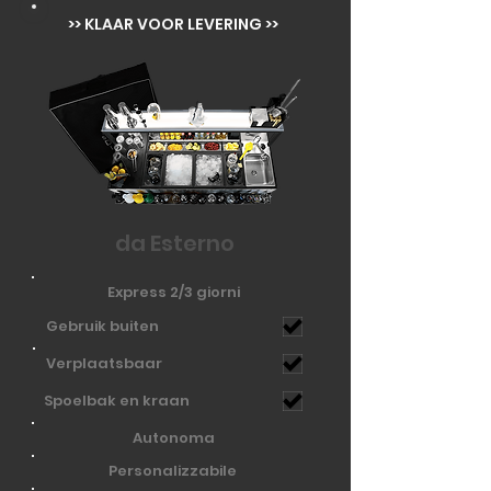
>> KLAAR VOOR LEVERING >>
da Esterno
Express 2/3 giorni
Gebruik buiten
Verplaatsbaar
Spoelbak en kraan
Autonoma
Personalizzabile