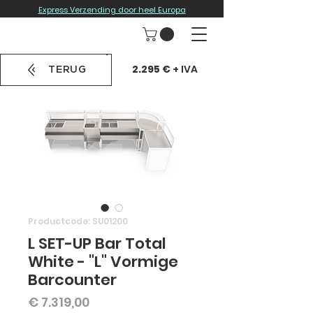
Express Verzending door heel Europa
2.295 €
+ IVA
TERUG
Productcode: SU01200
L SET-UP Bar Total
White - "L" Vormige
Barcounter
Prijs
€ 7.319,00