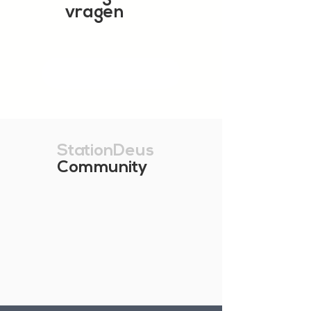
vragen
TOON MEER
StationDeus
Community