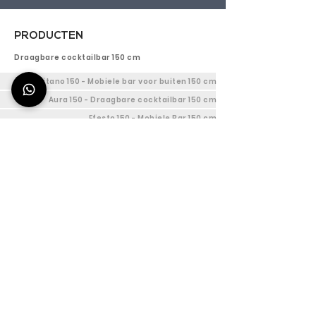
PRODUCTEN
Draagbare cocktailbar 150 cm
Titano 150 - Mobiele bar voor buiten 150 cm
Aura 150 - Draagbare cocktailbar 150 cm
Efesto 150 - Mobiele Bar 150 cm
Aanpasbare Cocktail Bar 150 cm
Draagbaar Cocktail Station 120cm
Titano 120 - Mobiele buitenbar 120 cm
Aura 120 - Draagbaar barstation 120 cm
Efesto 120 - Barstation voor binnen 120 cm
Aanpasbare mobiele cocktailbar 120 cm
Mobiele bar Station 90 cm
Titano 90 - Mobiele buitenbar 90 cm
Aura 90 - Mobiel barstation 90 cm
Efesto 90 - Bar Werkstation 90 cm