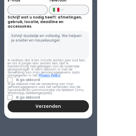
E-mail
Telefoon
Schrijf wat u nodig heeft: afmetingen,
gebruik, locatie, deadline en
accessoires.
Ik verklaar dat ik ten minste zestien jaar oud ben, 
en als ik jonger dan zestien ben, dat ik 
toestemming heb gekregen van de ouderlijke 
gezagsdrager. Ik stem daarom in met de 
verwerking van mijn persoonsgegevens zoals 
aangegeven in het 
Privacy Policy.
Ik ga akkoord
Ik ga akkoord met de verwerking van mijn 
persoonsgegevens voor het verzenden van de 
nieuwsbrief en communicatie via telefoon (sms, 
WhatsApp, telefoongesprek).
Ik ga akkoord
Verzenden