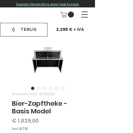
Express Verzending door heel Europa
2.295 €
+ IVA
TERUG
Productcode: BS01000
Bier-Zapftheke -
Basis Model
Prijs
€ 1.829,00
incl.BTW