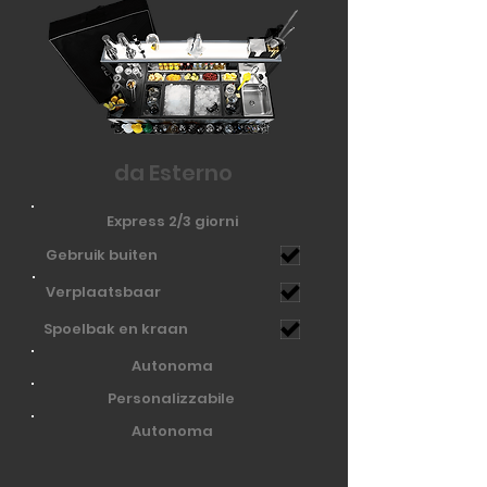
da Esterno
Express 2/3 giorni
Gebruik buiten
Verplaatsbaar
Spoelbak en kraan
Autonoma
Personalizzabile
Autonoma