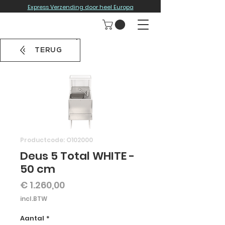
Express Verzending door heel Europa
TERUG
Productcode: O102000
Deus 5 Total WHITE -
50 cm
Prijs
€ 1.260,00
incl.BTW
Aantal
*