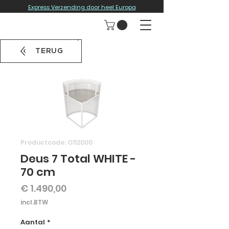
Express Verzending door heel Europa
TERUG
Productcode: O112000
Deus 7 Total WHITE -
70 cm
Prijs
€ 1.490,00
incl.BTW
Aantal
*