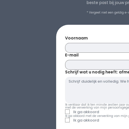
beste past bij jouw pr
* Vergeet niet een geldig e-
Voornaam
E-mail
Schrijf wat u nodig heeft: afm
Ik verklaar dat ik ten minste zestien jaar
met de verwerking van mijn persoonsgege
Ik ga akkoord
Ik ga akkoord met de verwerking van mijn
Ik ga akkoord