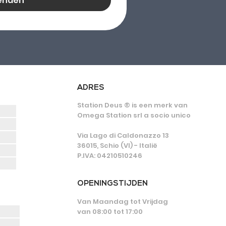
enden
ADRES
Station Deus ® is een merk van
Omega Station srl a socio unico
Via Lago di Caldonazzo 13
36015, Schio (VI) - Italië
P.IVA: 04210510246
OPENINGSTIJDEN
Van Maandag tot Vrijdag
van 08:00 tot 17:00