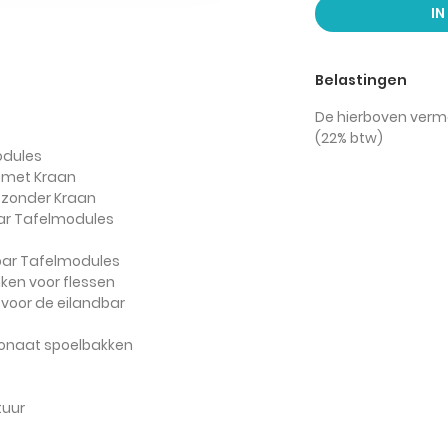
I
Belastingen
De hierboven vermel
(22% btw)
odules
s met Kraan
s zonder Kraan
bar Tafelmodules
rbar Tafelmodules
nken voor flessen
 voor de eilandbar
onaat spoelbakken
tuur