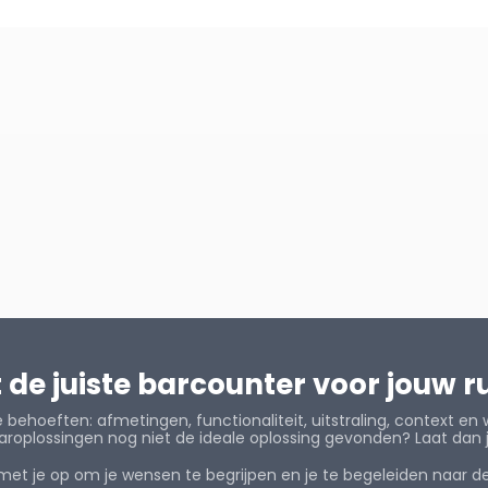
t de juiste barcounter voor jouw 
 behoeften: afmetingen, functionaliteit, uitstraling, context en 
aroplossingen nog niet de ideale oplossing gevonden? Laat dan 
t je op om je wensen te begrijpen en je te begeleiden naar de