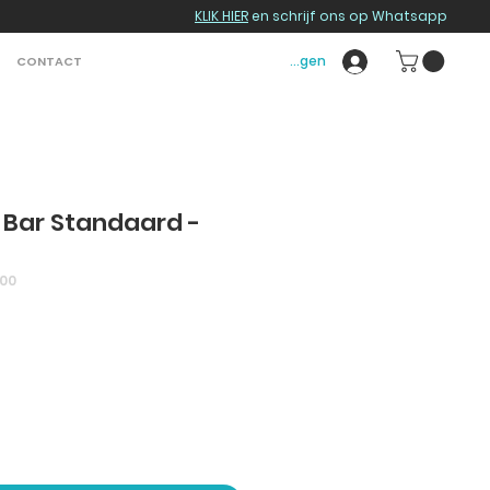
KLIK HIER
en schrijf ons op Whatsapp
Inloggen
CONTACT
 Bar Standaard -
000
s