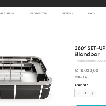
WIE ZIJN WIJ
PRODUCTEN
GEBRUIK
FAQs
360° SET-UP
Eilandbar
Productcode: SU03
Prij
€ 19.030,00
incl.BTW
Aantal
*