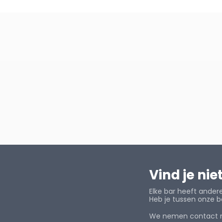
Vind je nie
Elke bar heeft andere
Heb je tussen onze b
We nemen contact me