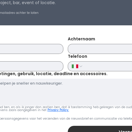
oject, bar, event of locatie.
mailadres achter te laten
Achternaam
Telefoon
etingen, gebruik, locatie, deadline en accessoires.
 oud ben, en als ik jonger dan zestien ben, dat ik toestemming heb gekregen van de oud
vens zoals aangegeven in het 
Privacy Policy.
 persoonsgegevens voor het verzenden van de nieuwsbrief en communicatie via telefo