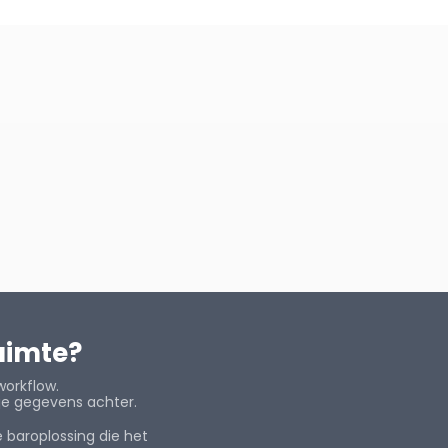
ruimte?
workflow.
je gegevens achter.
 baroplossing die het